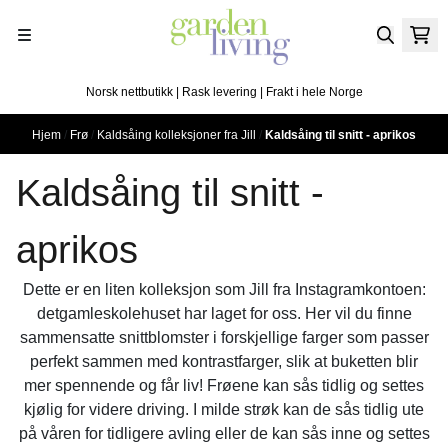
Hopp til innhold
Norsk nettbutikk | Rask levering | Frakt i hele Norge
Hjem
/
Frø
/
Kaldsåing kolleksjoner fra Jill
/
Kaldsåing til snitt - aprikos
Kaldsåing til snitt -
aprikos
Dette er en liten kolleksjon som Jill fra Instagramkontoen:
detgamleskolehuset har laget for oss. Her vil du finne
sammensatte snittblomster i forskjellige farger som passer
perfekt sammen med kontrastfarger, slik at buketten blir
mer spennende og får liv! Frøene kan sås tidlig og settes
kjølig for videre driving. I milde strøk kan de sås tidlig ute
på våren for tidligere avling eller de kan sås inne og settes