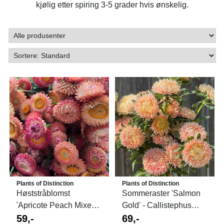
kjølig etter spiring 3-5 grader hvis ønskelig.
Plants of Distinction
Plants of Distinction
Høststråblomst
Sommeraster 'Salmon
'Apricote Peach Mixed' -
Gold' - Callistephus
Xerochrysum ...
59,-
chinensis
69,-