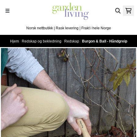
Hopp til innhold
Norsk nettbutikk | Rask levering | Frakt i hele Norge
Hjem
/
Redskap og bekledning
/
Redskap
/
Burgon & Ball - Håndgreip