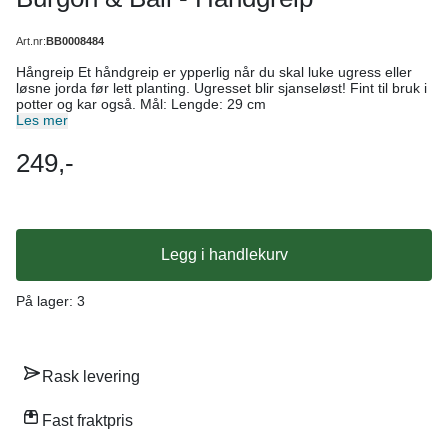
Art.nr:
BB0008484
Hångreip Et håndgreip er ypperlig når du skal luke ugress eller
løsne jorda før lett planting. Ugresset blir sjanseløst! Fint til bruk i
potter og kar også. Mål: Lengde: 29 cm
Les mer
249,-
Legg i handlekurv
På lager
: 3
Rask levering
Fast fraktpris