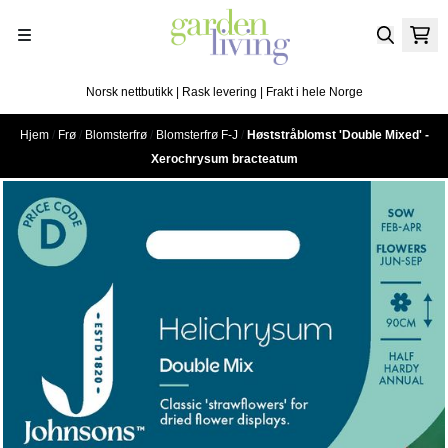
Hopp til innhold
Norsk nettbutikk | Rask levering | Frakt i hele Norge
Hjem
/
Frø
/
Blomsterfrø
/
Blomsterfrø F-J
/
Høststråblomst 'Double Mixed' -
Xerochrysum bracteatum