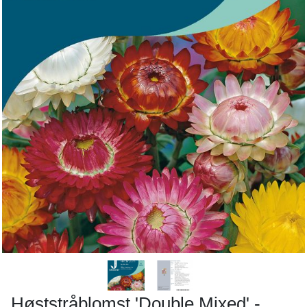
Høststråblomst 'Double Mixed' -