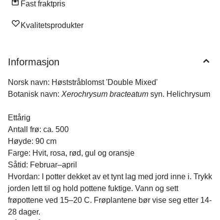
Fast fraktpris
Kvalitetsprodukter
Informasjon
Norsk navn: Høststråblomst 'Double Mixed'
Botanisk navn:
Xerochrysum bracteatum
syn. Helichrysum
Ettårig
Antall frø: ca. 500
Høyde: 90 cm
Farge: Hvit, rosa, rød, gul og oransje
Såtid: Februar–april
Hvordan: I potter dekket av et tynt lag med jord inne i. Trykk
jorden lett til og hold pottene fuktige. Vann og sett
frøpottene ved 15–20 C. Frøplantene bør vise seg etter 14-
28 dager.