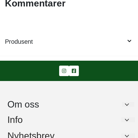
Kommentarer
Produsent
Om oss
Garden Living AS
Info
Stavikbakken 43
Om oss
Nyhetsbrev