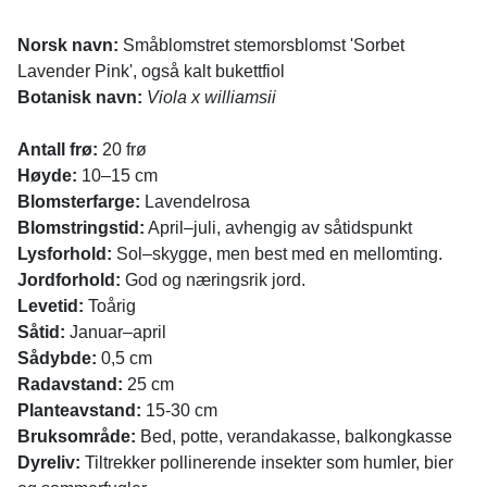
Norsk navn:
Småblomstret stemorsblomst 'Sorbet
Lavender Pink', også kalt bukettfiol
Botanisk navn:
Viola x williamsii
Antall frø:
20 frø
Høyde:
10–15 cm
Blomsterfarge:
Lavendelrosa
Blomstringstid:
April­–juli, avhengig av såtidspunkt
Lysforhold:
Sol–skygge, men best med en mellomting.
Jordforhold:
God og næringsrik jord.
Levetid:
Toårig
Såtid:
Januar–april
Sådybde:
0,5 cm
Radavstand:
25 cm
Planteavstand:
15-30 cm
Bruksområde:
Bed, potte, verandakasse, balkongkasse
Dyreliv:
Tiltrekker pollinerende insekter som humler, bier