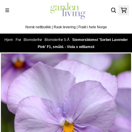
Hopp til innhold
Norsk nettbutikk | Rask levering | Frakt i hele Norge
Hjem
/
Frø
/
Blomsterfrø
/
Blomsterfrø S-Å
/
Stemorsblomst 'Sorbet Lavender
Pink' F1, småbl. - Viola x williamsii