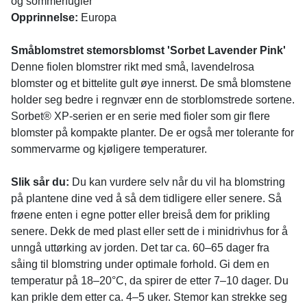
og sommerfugler
Opprinnelse:
Europa
Småblomstret stemorsblomst 'Sorbet Lavender Pink'
Denne fiolen blomstrer rikt med små, lavendelrosa
blomster og et bittelite gult øye innerst. De små blomstene
holder seg bedre i regnvær enn de storblomstrede sortene.
Sorbet® XP-serien er en serie med fioler som gir flere
blomster på kompakte planter. De er også mer tolerante for
sommervarme og kjøligere temperaturer.
Slik sår du:
Du kan vurdere selv når du vil ha blomstring
på plantene dine ved å så dem tidligere eller senere. Så
frøene enten i egne potter eller breiså dem for prikling
senere. Dekk de med plast eller sett de i minidrivhus for å
unngå uttørking av jorden. Det tar ca. 60–65 dager fra
såing til blomstring under optimale forhold. Gi dem en
temperatur på 18–20°C, da spirer de etter 7–10 dager. Du
kan prikle dem etter ca. 4–5 uker. Stemor kan strekke seg