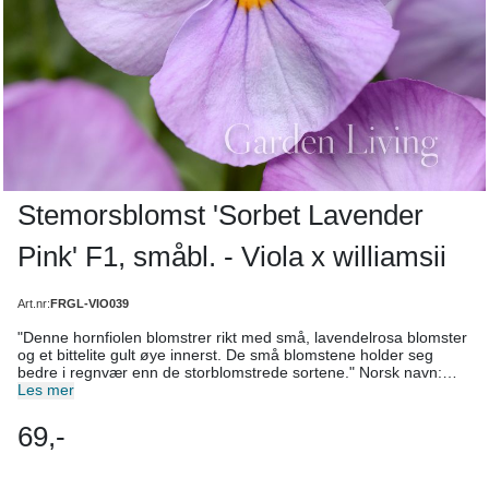
Stemorsblomst 'Sorbet Lavender
Pink' F1, småbl. - Viola x williamsii
Art.nr:
FRGL-VIO039
"Denne hornfiolen blomstrer rikt med små, lavendelrosa blomster
og et bittelite gult øye innerst. De små blomstene holder seg
bedre i regnvær enn de storblomstrede sortene." Norsk navn:
Småblomstret stemorsblomst 'Sorbet Lavender Pink', også kalt
Les mer
bukettfiol Botanisk navn: Viola x williamsii Antall frø: 20 frø
Høyde: 10–15 cm Blomsterfarge: Lavendelrosa Blomstringstid:
69,-
April­–juli, avhengig av såtidspunkt Lysforhold: Sol–skygge, men
best med en mellomting. Jordforhold: God og næringsrik jord.
Levetid: Toårig Såtid: Januar–april Sådybde: 0,5 cm Radavstand: