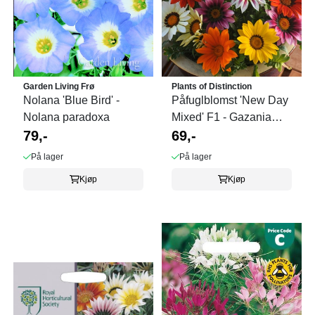
Garden Living Frø
Plants of Distinction
Nolana 'Blue Bird' -
Påfuglblomst 'New Day
Nolana paradoxa
Mixed' F1 - Gazania
79,-
splendens
69,-
På lager
På lager
Kjøp
Kjøp