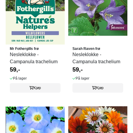
Mr Fothergills frø
Sarah Raven frø
Nesleklokke -
Nesleklokke -
Campanula trachelium
Campanula trachelium
59,-
59,-
På lager
På lager
Kjøp
Kjøp