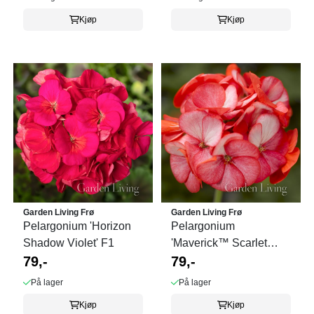
Kjøp
Kjøp
Garden Living Frø
Garden Living Frø
Pelargonium 'Horizon
Pelargonium
Shadow Violet' F1
'Maverick™ Scarlet
79,-
Picotee' F1
79,-
På lager
På lager
Kjøp
Kjøp