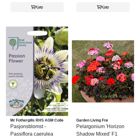
Kjøp
Kjøp
Mr Fothergills RHS AGM Collectio
Garden Living Frø
Pasjonsblomst -
Pelargonium 'Horizon
Passiflora caerulea
Shadow Mixed' F1