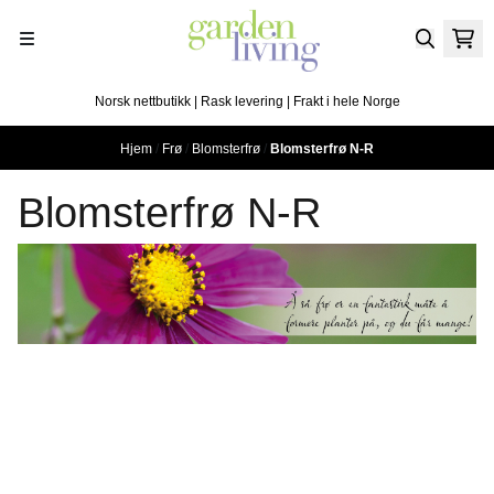
Hopp til innhold
Norsk nettbutikk | Rask levering | Frakt i hele Norge
Hjem
/
Frø
/
Blomsterfrø
/
Blomsterfrø N-R
Blomsterfrø N-R