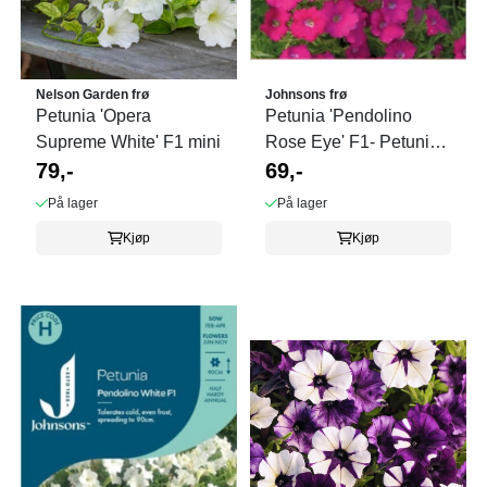
Nelson Garden frø
Johnsons frø
Petunia 'Opera
Petunia 'Pendolino
Supreme White' F1 mini
Rose Eye' F1- Petunia
79,-
multiflora
69,-
På lager
På lager
Kjøp
Kjøp