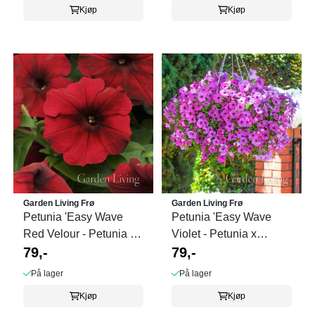
Kjøp
Kjøp
Garden Living Frø
Garden Living Frø
Petunia 'Easy Wave
Petunia 'Easy Wave
Red Velour - Petunia x
Violet - Petunia x
hybrida, heng
79,-
hybrida, heng
79,-
På lager
På lager
Kjøp
Kjøp