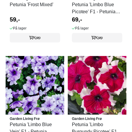
Petunia 'Frost Mixed'
Petunia 'Limbo Blue
Picotee' F1 - Petunia
59,-
grandiflora
69,-
På lager
På lager
Kjøp
Kjøp
Garden Living Frø
Garden Living Frø
Petunia 'Limbo Blue
Petunia 'Limbo
Vein' F1 - Petunia
Burgundy Picotee' F1 -