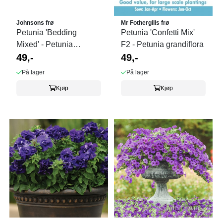
Johnsons frø
Mr Fothergills frø
Petunia 'Bedding
Petunia 'Confetti Mix'
Mixed' - Petunia
F2 - Petunia grandiflora
multiflora
49,-
49,-
På lager
På lager
Kjøp
Kjøp