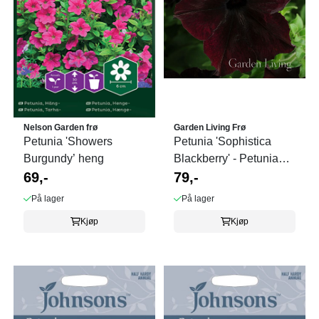
Nelson Garden frø
Garden Living Frø
Petunia 'Showers
Petunia 'Sophistica
Burgundy’ heng
Blackberry' - Petunia
69,-
grandiflora
79,-
På lager
På lager
Kjøp
Kjøp