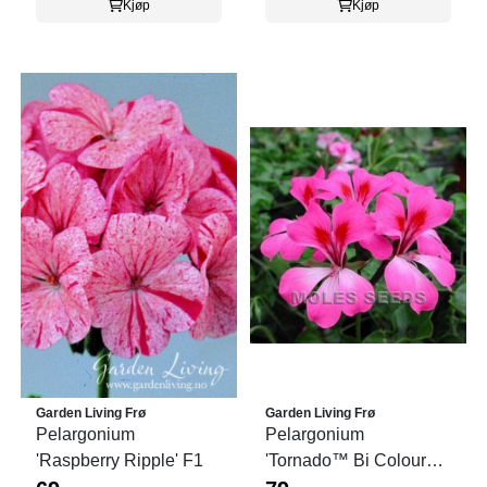
Kjøp
Kjøp
Garden Living Frø
Garden Living Frø
Pelargonium
Pelargonium
'Raspberry Ripple' F1
'Tornado™ Bi Colour
Duet' F1, Henge-