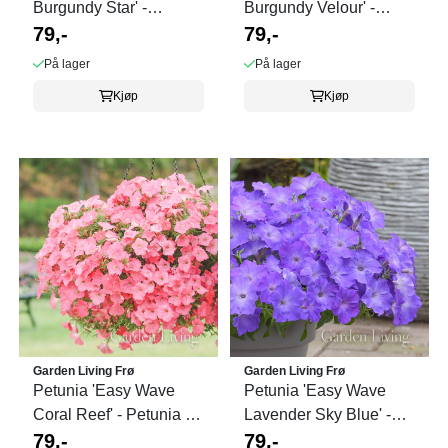
Burgundy Star' -
Burgundy Velour' -
Petunia x hybrida
79,-
Petunia x hybrida
79,-
På lager
På lager
Kjøp
Kjøp
Garden Living Frø
Garden Living Frø
Petunia 'Easy Wave
Petunia 'Easy Wave
Coral Reef' - Petunia x
Lavender Sky Blue' -
hybrida, heng
79,-
Petunia x hybrida, ...
79,-