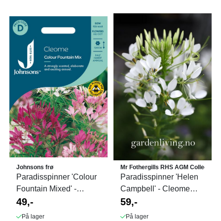
Johnsons frø
Mr Fothergills RHS AGM Collectio
Paradisspinner 'Colour
Paradisspinner 'Helen
Fountain Mixed' -
Campbell' - Cleome
Cleome spinosa
49,-
hassieriana
59,-
På lager
På lager