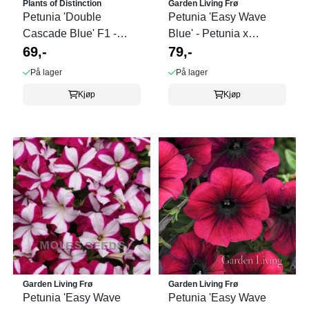
Plants of Distinction
Garden Living Frø
Petunia 'Double
Petunia 'Easy Wave
Cascade Blue' F1 -
Blue' - Petunia x
Petunia x hybrida
69,-
hybrida, heng
79,-
På lager
På lager
Kjøp
Kjøp
Garden Living Frø
Garden Living Frø
Petunia 'Easy Wave
Petunia 'Easy Wave