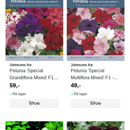
Johnsons frø
Johnsons frø
Petunia 'Special
Petunia 'Special
Grandiflora Mixed' F1 -
Multiflora Mixed' F1 -
Petunia ...
59,-
Petunia multiflora
49,-
På lager
På lager
Kjøp
Kjøp