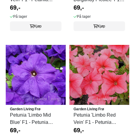
grandiflora
69,-
Petunia grandiflora
69,-
På lager
På lager
Kjøp
Kjøp
Garden Living Frø
Garden Living Frø
Petunia 'Limbo Mid
Petunia 'Limbo Red
Blue' F1 - Petunia
Vein' F1 - Petunia
grandiflora
69,-
grandiflora
69,-