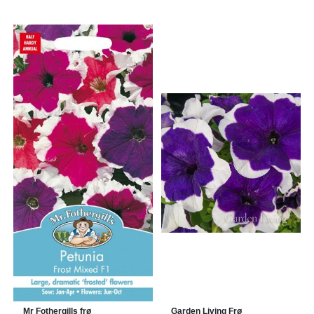
Mr Fothergills frø
Garden Living Frø