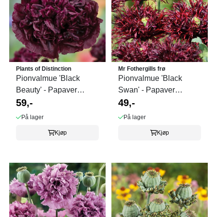
Plants of Distinction
Mr Fothergills frø
Pionvalmue 'Black
Pionvalmue 'Black
Beauty' - Papaver
Swan' - Papaver
somniferum
59,-
somniferum
49,-
På lager
På lager
Kjøp
Kjøp