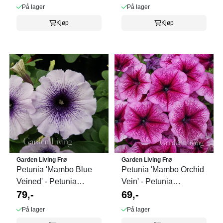
På lager
På lager
Kjøp
Kjøp
Garden Living Frø
Garden Living Frø
Petunia 'Mambo Blue
Petunia 'Mambo Orchid
Veined' - Petunia
Vein' - Petunia
grandiflora
79,-
grandiflora
69,-
På lager
På lager