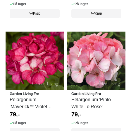
På lager
På lager
Kjøp
Kjøp
Garden Living Frø
Garden Living Frø
Pelargonium
Pelargonium 'Pinto
'Maverick™ Violet
White To Rose'
Picotee' F1
79,-
79,-
På lager
På lager