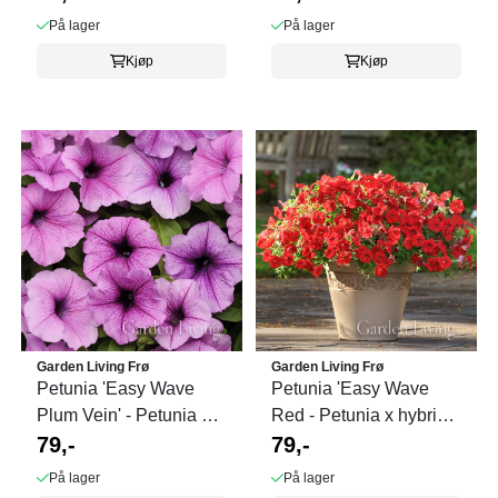
På lager
På lager
Kjøp
Kjøp
Garden Living Frø
Garden Living Frø
Petunia 'Easy Wave
Petunia 'Easy Wave
Plum Vein' - Petunia x
Red - Petunia x hybrida,
hybrida
79,-
heng
79,-
På lager
På lager