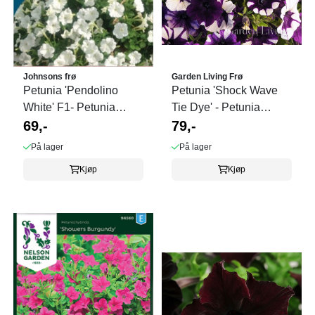
Johnsons frø
Garden Living Frø
Petunia 'Pendolino
Petunia 'Shock Wave
White' F1- Petunia
Tie Dye' - Petunia
multiflora
69,-
grandiflora
79,-
På lager
På lager
Kjøp
Kjøp