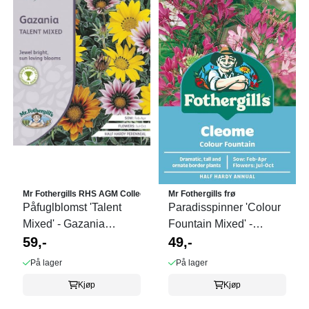
Mr Fothergills RHS AGM Collectio
Mr Fothergills frø
Påfuglblomst 'Talent
Paradisspinner 'Colour
Mixed' - Gazania
Fountain Mixed' -
splendens
59,-
Cleome spinosa
49,-
På lager
På lager
Kjøp
Kjøp