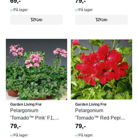
69,-
79,-
På lager
På lager
Kjøp
Kjøp
Garden Living Frø
Garden Living Frø
Pelargonium
Pelargonium
'Tornado™ Pink' F1,
'Tornado™ Red Pepix'
Henge-
79,-
F1, Henge-
79,-
På lager
På lager