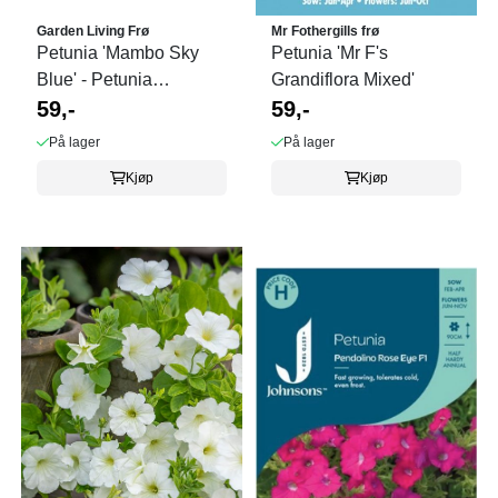
Garden Living Frø
Mr Fothergills frø
Petunia 'Mambo Sky
Petunia 'Mr F's
Blue' - Petunia
Grandiflora Mixed'
grandiflora
59,-
59,-
På lager
På lager
Kjøp
Kjøp