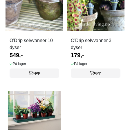
O'Drip selvvanner 10
O'Drip selvvanner 3
dyser
dyser
549,-
179,-
På lager
På lager
Kjøp
Kjøp