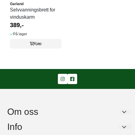
Garland
Selvvanningsbrett for
vinduskarm
389,-
På lager
Kjøp
Om oss
Garden Living AS
Info
Stavikbakken 43