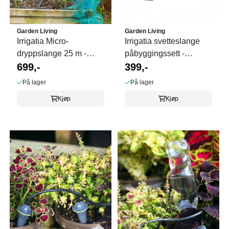
Garden Living
Garden Living
Irrigatia Micro-
Irrigatia svetteslange
dryppslange 25 m -
påbyggingssett -
UTGÅR
699,-
UTGÅR
399,-
På lager
På lager
Kjøp
Kjøp