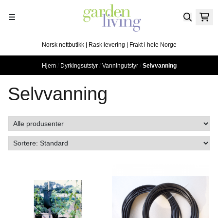
Hopp til innhold
Norsk nettbutikk | Rask levering | Frakt i hele Norge
Hjem
/
Dyrkingsutstyr
/
Vanningutstyr
/
Selvvanning
Selvvanning