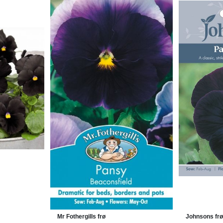
Mr Fothergills frø
Johnsons frø