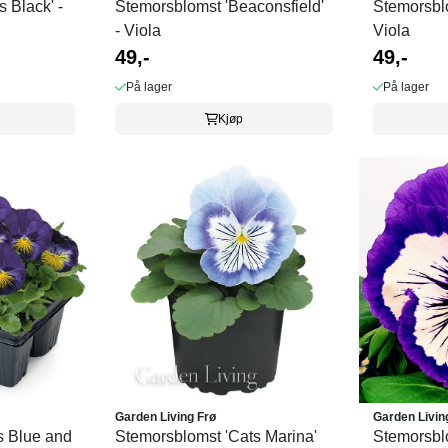
 Black' -
Stemorsblomst 'Beaconsfield'
Stemorsblo
- Viola
Viola
49,-
49,-
På lager
På lager
Kjøp
Garden Living Frø
Garden Livin
s Blue and
Stemorsblomst 'Cats Marina'
Stemorsblo