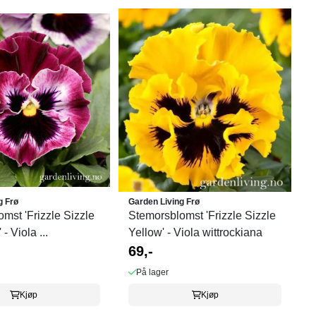
g Frø
Garden Living Frø
mst 'Frizzle Sizzle
Stemorsblomst 'Frizzle Sizzle
- Viola ...
Yellow' - Viola wittrockiana
69,-
På lager
Kjøp
Kjøp