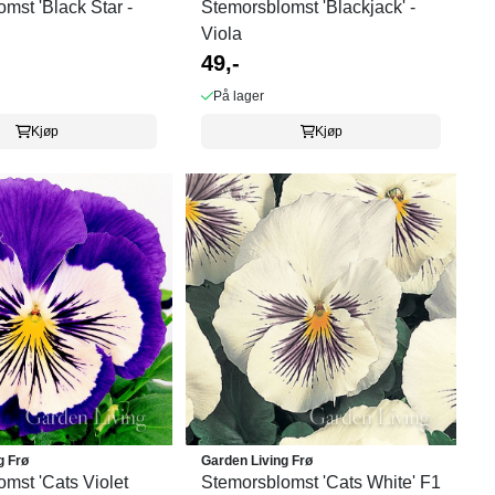
mst 'Black Star -
Stemorsblomst 'Blackjack' -
Viola
49,-
På lager
Kjøp
Kjøp
g Frø
Garden Living Frø
mst 'Cats Violet
Stemorsblomst 'Cats White' F1