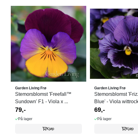
Garden Living Frø
Garden Living Frø
Stemorsblomst 'Freefall™
Stemorsblomst 'Friz
Sundown' F1 - Viola x ...
Blue' - Viola wittroc
79,-
69,-
På lager
På lager
Kjøp
Kjøp