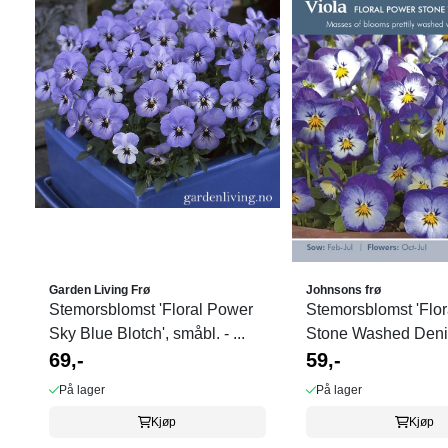
Garden Living Frø
Johnsons frø
Stemorsblomst 'Floral Power
Stemorsblomst 'Flo
Sky Blue Blotch', småbl. - ...
Stone Washed Denim’
69,-
59,-
På lager
På lager
Kjøp
Kjøp