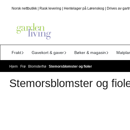
Hopp til innhold
Norsk nettbutikk | Rask levering | Hentelager på Lørenskog | Drives av gartn
Frakt
Gavekort & gaver
Bøker & magasin
Matpla
Hjem
/
Frø
/
Blomsterfrø
/
Stemorsblomster og fioler
Stemorsblomster og fiol