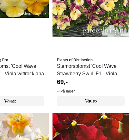
g Frø
Plants of Distinction
omst 'Cool Wave
Stemorsblomst 'Cool Wave
 - Viola wittrockiana
Strawberry Swirl' F1 - Viola, ...
69,-
På lager
Kjøp
Kjøp