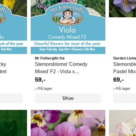
Mr Fothergills frø
Garden Livin
cky
Stemorsblomst 'Comedy
Stemorsbl
ret
Mixed' F2 - Viola x
Pastel Mix'
wittrockiana
59,-
69,-
På lager
På lager
Kjøp