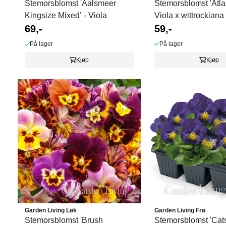
Stemorsblomst 'Aalsmeer
Stemorsblomst 'Atlas
Kingsize Mixed’ - Viola
Viola x wittrockiana
69,-
59,-
På lager
På lager
Kjøp
Kjøp
Garden Living Løk
Garden Living Frø
Stemorsblomst 'Brush
Stemorsblomst 'Cat