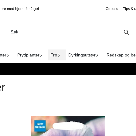
ere med hjerte for faget
Om oss
Tips & 
nter
Prydplanter
Frø
Dyrkingsutstyr
Redskap og be
er