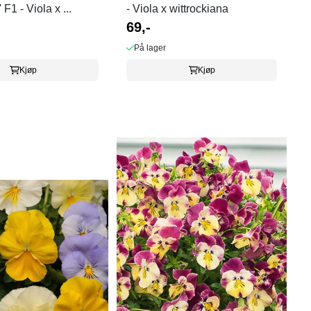
F1 - Viola x ...
- Viola x wittrockiana
69,-
På lager
Kjøp
Kjøp