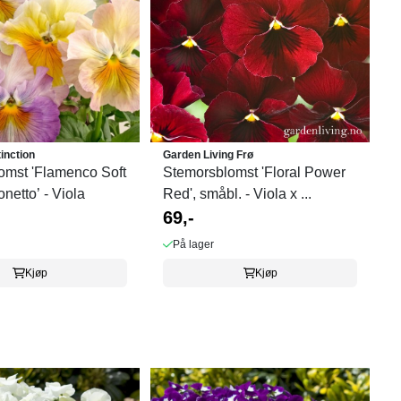
tinction
Garden Living Frø
omst 'Flamenco Soft
Stemorsblomst 'Floral Power
netto’ - Viola
Red', småbl. - Viola x ...
69,-
På lager
Kjøp
Kjøp