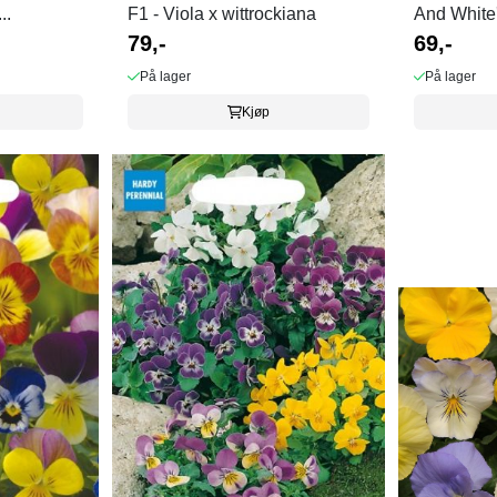
..
F1 - Viola x wittrockiana
And White' 
79,-
69,-
På lager
På lager
Kjøp