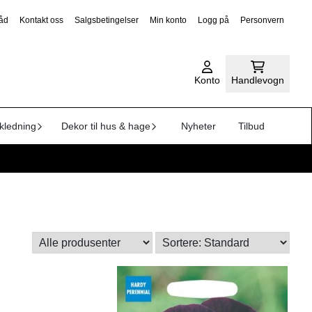
råd
Kontakt oss
Salgsbetingelser
Min konto
Logg på
Personvern
Konto
Handlevogn
kledning
Dekor til hus & hage
Nyheter
Tilbud