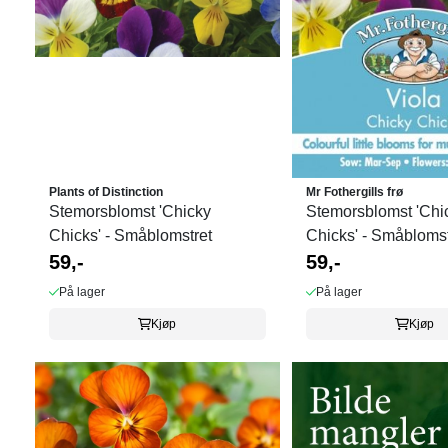
Plants of Distinction
Mr Fothergills frø
Stemorsblomst 'Chicky
Stemorsblomst 'Chi
Chicks' - Småblomstret
Chicks' - Småblomst
59,-
59,-
På lager
På lager
Kjøp
Kjøp