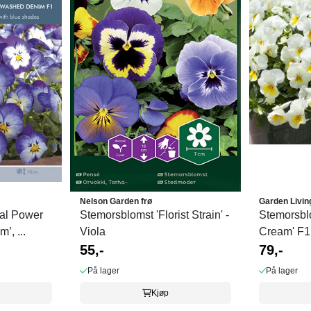
Nelson Garden frø
Garden Livin
ral Power
Stemorsblomst 'Florist Strain' -
Stemorsbl
, ...
Viola
Cream' F1,
55,-
79,-
På lager
På lager
Kjøp