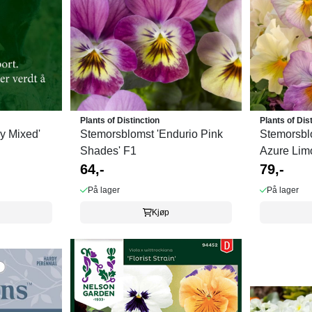
Plants of Distinction
Plants of Dis
y Mixed'
Stemorsblomst 'Endurio Pink
Stemorsbl
Shades' F1
Azure Limo
64,-
79,-
På lager
På lager
Kjøp