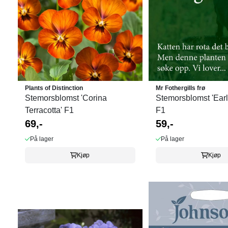
Plants of Distinction
Mr Fothergills frø
Stemorsblomst 'Corina
Stemorsblomst 'Earl
Terracotta' F1
F1
69,-
59,-
På lager
På lager
Kjøp
Kjøp