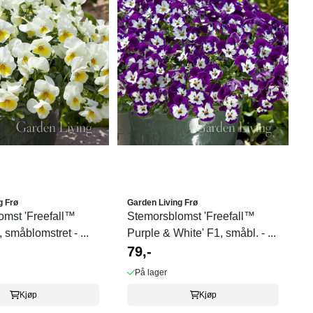
g Frø
Garden Living Frø
omst 'Freefall™
Stemorsblomst 'Freefall™
 småblomstret - ...
Purple & White' F1, småbl. - ...
79,-
På lager
Kjøp
Kjøp