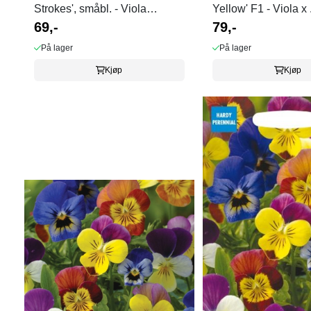
Strokes', småbl. - Viola
Yellow' F1 - Viola x .
odorata
69,-
79,-
På lager
På lager
Kjøp
Kjøp