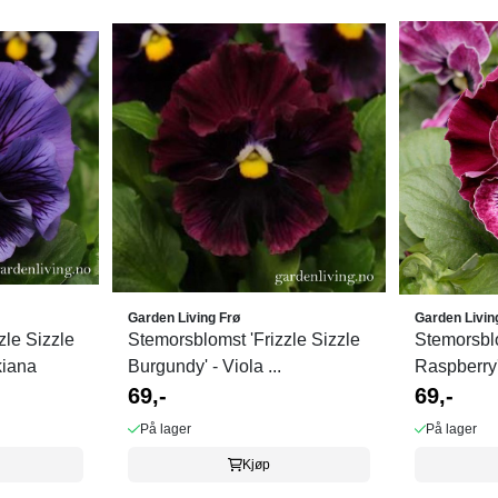
Garden Living Frø
Garden Livin
zle Sizzle
Stemorsblomst 'Frizzle Sizzle
Stemorsblo
kiana
Burgundy' - Viola ...
Raspberry' 
69,-
69,-
På lager
På lager
Kjøp