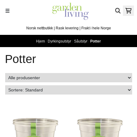
Hopp til innhold
Norsk nettbutikk | Rask levering | Frakt i hele Norge
Hjem
/
Dyrkingsutstyr
/
Såutstyr
/
Potter
Potter