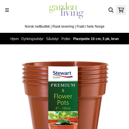
Hopp til innhold
Norsk nettbutikk | Rask levering | Frakt i hele Norge
Hjem
/
Dyrkingsutstyr
/
Såutstyr
/
Potter
/
Plastpotte 10 cm, 5 pk, brun