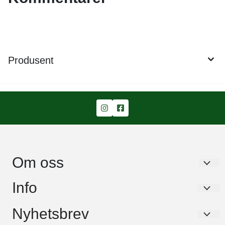
Produsent
Om oss
Garden Living AS
Info
Stavikbakken 43
Om oss
Nyhetsbrev
1462 Fjellhamar