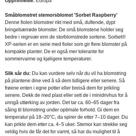
Opprinnelse:
Europa
Småblomstret stemorsblomst 'Sorbet Raspberry'
Denne fiolen blomstrer rikt med små, duftende, dypt
bringebærrøde blomster. De små blomstene holder seg
bedre i regnvær enn de storblomstrede sortene. Sorbet
®
XP-serien er en serie med fioler som gir flere blomster på
kompakte planter. De er også mer tolerante for
sommervarme og kjøligere temperaturer.
Slik sår du:
Du kan vurdere selv når du vil ha blomstring
på plantene dine ved å så dem tidligere eller senere. Så
frøene enten i egne potter eller breiså dem for prikling
senere. Dekk de med plast eller sett de i minidrivhus for å
unngå uttørking av jorden. Det tar ca. 60–65 dager fra
såing til blomstring under optimale forhold. Gi dem en
temperatur på 18–20°C, da spirer de etter 7–10 dager. Du
kan prikle dem etter ca. 4–5 uker. Stemor kan strekke seg
veldig hvis de får det for varmt, så har du mulighet til å