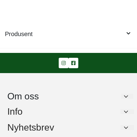
Produsent
Om oss
Garden Living AS
Info
Stavikbakken 43
Om oss
Nyhetsbrev
1462 Fjellhamar
Info