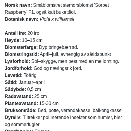
Norsk navn:
Småblomstret stemorsblomst 'Sorbet
Raspberry' F1, også kalt bukettfiol.
Botanisk navn:
Viola x williamsii
Antall frø:
20 frø
Høyde:
10–15 cm
Blomsterfarge:
Dyp bringebærrød.
Blomstringstid:
April­–juli, avhengig av såtidspunkt
Lysforhold:
Sol–skygge, men best med en mellomting.
Jordforhold:
God og næringsrik jord.
Levetid:
Toårig
Såtid:
Januar–april
Sådybde:
0,5 cm
Radavstand:
25 cm
Planteavstand:
15-30 cm
Bruksområde:
Bed, potte, verandakasse, balkongkasse
Dyreliv:
Tiltrekker pollinerende insekter som humler, bier
og sommerfugler