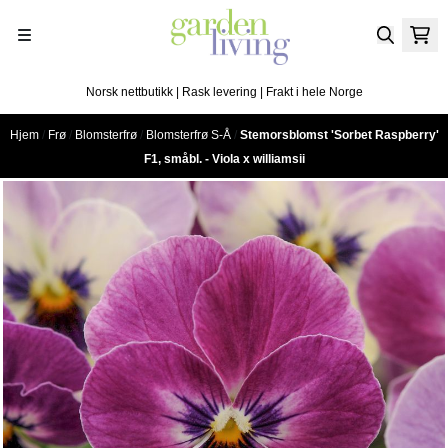
Hopp til innhold
Norsk nettbutikk | Rask levering | Frakt i hele Norge
Hjem
/
Frø
/
Blomsterfrø
/
Blomsterfrø S-Å
/
Stemorsblomst 'Sorbet Raspberry'
F1, småbl. - Viola x williamsii