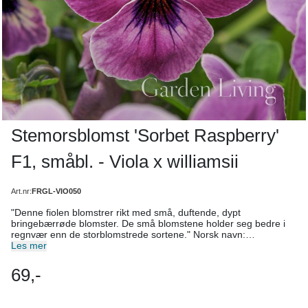
Stemorsblomst 'Sorbet Raspberry'
F1, småbl. - Viola x williamsii
Art.nr:
FRGL-VIO050
"Denne fiolen blomstrer rikt med små, duftende, dypt
bringebærrøde blomster. De små blomstene holder seg bedre i
regnvær enn de storblomstrede sortene." Norsk navn:
Småblomstret stemorsblomst 'Sorbet Raspberry' F1, også kalt
Les mer
bukettfiol. Botanisk navn: Viola x williamsii Antall frø: 20 frø
Høyde: 10–15 cm Blomsterfarge: Dyp bringebærrød.
69,-
Blomstringstid: April­–juli, avhengig av såtidspunkt Lysforhold: Sol–
skygge, men best med en mellomting. Jordforhold: God og
næringsrik jord. Levetid: Toårig Såtid: Januar–april Sådybde: 0,5