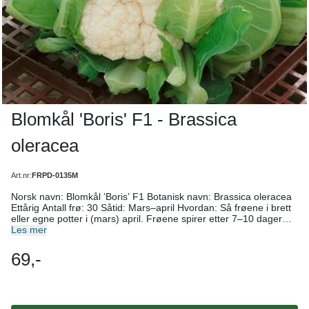
Blomkål 'Boris' F1 - Brassica
oleracea
Art.nr:
FRPD-0135M
Norsk navn: Blomkål ’Boris’ F1 Botanisk navn: Brassica oleracea
Ettårig Antall frø: 30 Såtid: Mars–april Hvordan: Så frøene i brett
eller egne potter i (mars) april. Frøene spirer etter 7–10 dager
ved en temperatur på rundt 20 grader. Plant dem ut når faren for
Les mer
frost er over. Gi dem en god planteavstand, da plantene blir
større en du tror når du planter dem ut. Sådybde: 1–2 cm
69,-
Planteavstand: 50 cm Radavstand: 50 cm Høstetid: Juli – august
avhengig av såtidspunkt Bruksområde: Råkost, dampet, i wok,
blomkålstuing Blomkål ’Boris’ F1 er en sensommer og høst
blomkål. Den er fin å så sammen med tidligere sorter slik at du
får avling over lenger tid. Sorten er sterk og vekstkraftig. Bruke