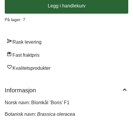
den gjerne rå i salater for å gi litt spenning til salaten.
Legg i handlekurv
På lager
: 7
Rask levering
Fast fraktpris
Kvalitetsprodukter
Informasjon
Norsk navn: Blomkål ’Boris’ F1
Botanisk navn:
Brassica oleracea