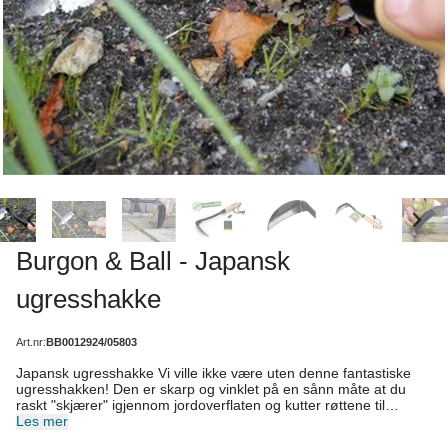
Burgon & Ball - Japansk
ugresshakke
Art.nr:
BB0012924/05803
Japansk ugresshakke Vi ville ikke være uten denne fantastiske
ugresshakken! Den er skarp og vinklet på en sånn måte at du
raskt "skjærer" igjennom jordoverflaten og kutter røttene til
ugresset. Veldig raskt og effektivt! Mål: Lengde: 30 cm lang
Les mer
Blad: 12 cm Høydeblad: 3 cm FSC sertifisert Finnes også for