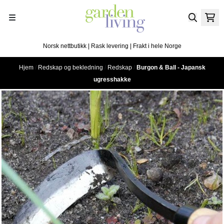
Hopp til innhold
Norsk nettbutikk | Rask levering | Frakt i hele Norge
Hjem
/
Redskap og bekledning
/
Redskap
/
Burgon & Ball - Japansk
ugresshakke