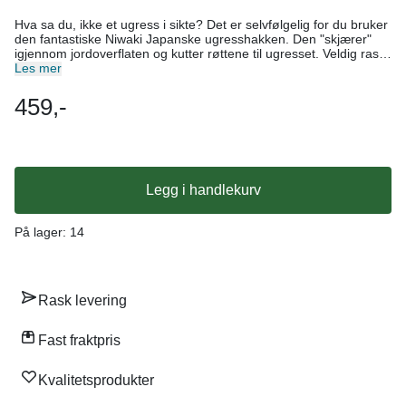
Hva sa du, ikke et ugress i sikte? Det er selvfølgelig for du bruker
den fantastiske Niwaki Japanske ugresshakken. Den "skjærer"
igjennom jordoverflaten og kutter røttene til ugresset. Veldig raskt
og effektivt! Staudebedene og grønnsakshagen kommer til å se
Les mer
så ryddig og velstelt ut. Vi kunne ikke være uten denne
fantastiske ugresshakken i hagen! Faktisk er den fin til å lage
459,-
sårenne med også... Bruker du den på en varm og solfylt dag,
kan du bare la ugresset ligge, slik at det tørker ut. Da føres
organisk materiale og næring tilbake til jorden. Niwaki Japansk
ugresshakke 188g 330 x 126 x 25mm 126mm blad Karbonstål
Lakkert furuhåndtak Laget i Japan
Legg i handlekurv
På lager
: 14
Rask levering
Fast fraktpris
Kvalitetsprodukter