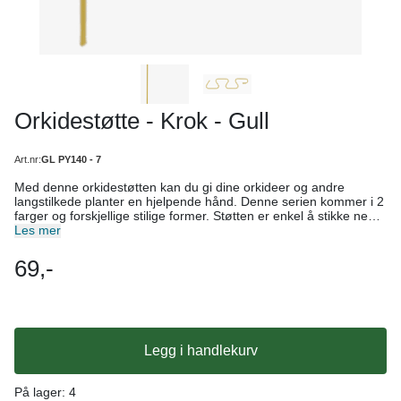
Orkidestøtte - Krok - Gull
Art.nr:
GL PY140 - 7
Med denne orkidestøtten kan du gi dine orkideer og andre
langstilkede planter en hjelpende hånd. Denne serien kommer i 2
farger og forskjellige stilige former. Støtten er enkel å stikke ned i
jorda og er et fint blikkfang i plantene. Mål: Høyde: ca.37cm
Les mer
Bredde: ca.12cm
69,-
Legg i handlekurv
På lager
: 4