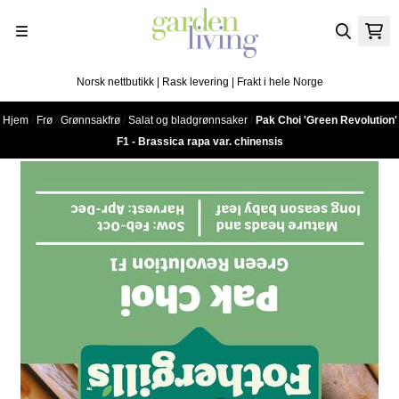
Hopp til innhold
Norsk nettbutikk | Rask levering | Frakt i hele Norge
Hjem
/
Frø
/
Grønnsakfrø
/
Salat og bladgrønnsaker
/
Pak Choi 'Green Revolution'
F1 - Brassica rapa var. chinensis