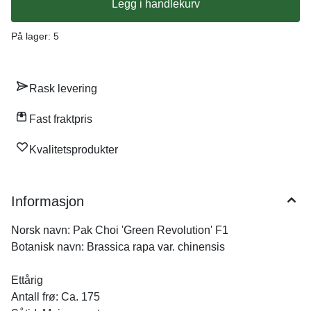
Legg i handlekurv
veksthus, i krukker som vannes godt, for å få småblader. Pak choi
'Green Revolution' F1 har mørkegrønne blader med bred, sprø
bladnerve og er lette å dyrke for å få småblader til salater, eller
På lager
: 5
som utviklede hoder. Den er rasktvoksende og kan brukes i
mange slags retter. den er en god kilde til vitamin C.
Rask levering
Fast fraktpris
Kvalitetsprodukter
Informasjon
Norsk navn: Pak Choi 'Green Revolution' F1
Botanisk navn: Brassica rapa var. chinensis
Ettårig
Antall frø: Ca. 175