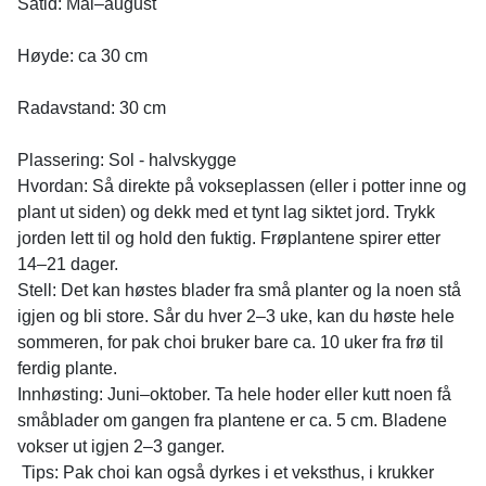
Såtid: Mai–august
Høyde: ca 30 cm
Radavstand: 30 cm
Plassering: Sol - halvskygge
Hvordan: Så direkte på vokseplassen (eller i potter inne og
plant ut siden) og dekk med et tynt lag siktet jord. Trykk
jorden lett til og hold den fuktig. Frøplantene spirer etter
14–21 dager.
Stell: Det kan høstes blader fra små planter og la noen stå
igjen og bli store. Sår du hver 2–3 uke, kan du høste hele
sommeren, for pak choi bruker bare ca. 10 uker fra frø til
ferdig plante.
Innhøsting: Juni–oktober. Ta hele hoder eller kutt noen få
småblader om gangen fra plantene er ca. 5 cm. Bladene
vokser ut igjen 2–3 ganger.
Tips: Pak choi kan også dyrkes i et veksthus, i krukker