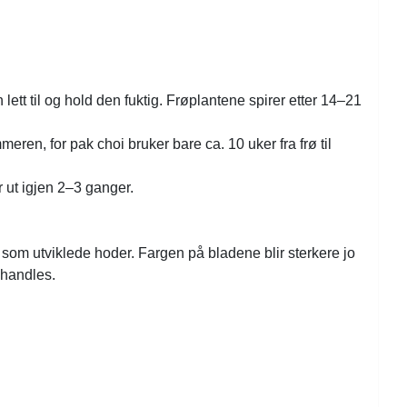
 lett til og hold den fuktig. Frøplantene spirer etter 14–21
eren, for pak choi bruker bare ca. 10 uker fra frø til
 ut igjen 2–3 ganger.
r som utviklede hoder. Fargen på bladene blir sterkere jo
ehandles.