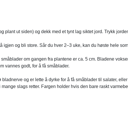
 plant ut siden) og dekk med et tynt lag siktet jord. Trykk jorden
å igjen og bli store. Sår du hver 2–3 uke, kan du høste hele somm
få småblader om gangen fra plantene er ca. 5 cm. Bladene vokser
om vannes godt, for å få småblader.
ladnerve og er lette å dyrke for å få småblader til salater, elle
 i mange slags retter. Fargen holder hvis den bare raskt varmeb