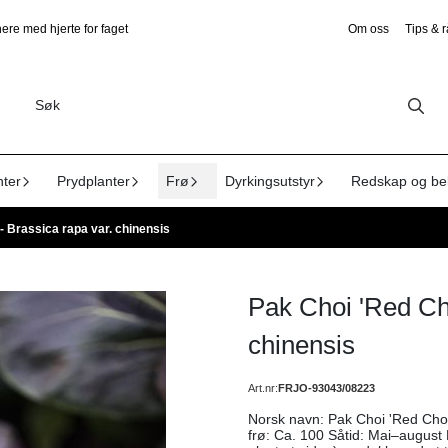
ere med hjerte for faget
Om oss
Tips & 
nter
Prydplanter
Frø
Dyrkingsutstyr
Redskap og be
- Brassica rapa var. chinensis
Pak Choi 'Red Cho
chinensis
Art.nr:
FRJO-93043/08223
Norsk navn: Pak Choi 'Red Choi' F1 Botanisk navn: Brassica rapa var. chinensis E
frø: Ca. 100 Såtid: Mai–august Hvordan: Så direkte på vokseplassen (eller i potter inne og