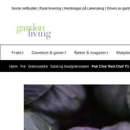
Hopp til innhold
Norsk nettbutikk | Rask levering | Hentelager på Lørenskog | Drives av gartn
Frakt
Gavekort & gaver
Bøker & magasin
Matpla
Hjem
/
Frø
/
Grønnsakfrø
/
Salat og bladgrønnsaker
/
Pak Choi 'Red Choi' F1 