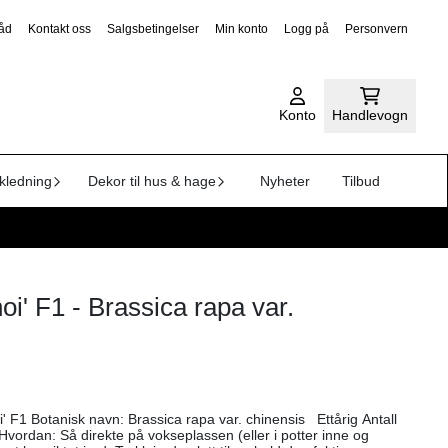
råd
Kontakt oss
Salgsbetingelser
Min konto
Logg på
Personvern
Konto
Handlevogn
kledning
Dekor til hus & hage
Nyheter
Tilbud
i' F1 - Brassica rapa var.
ttårig Antall