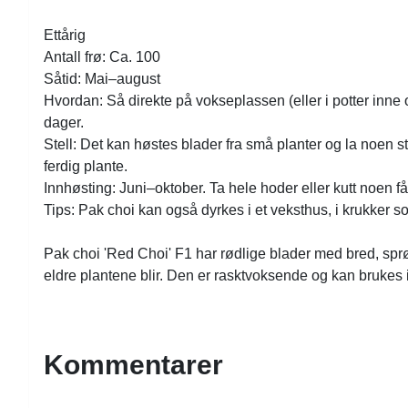
Ettårig
Antall frø: Ca. 100
Såtid: Mai–august
Hvordan: Så direkte på vokseplassen (eller i potter inne og
dager.
Stell: Det kan høstes blader fra små planter og la noen st
ferdig plante.
Innhøsting: Juni–oktober. Ta hele hoder eller kutt noen 
Tips: Pak choi kan også dyrkes i et veksthus, i krukker s
Pak choi 'Red Choi' F1 har rødlige blader med bred, sprø b
eldre plantene blir. Den er rasktvoksende og kan brukes
Kommentarer