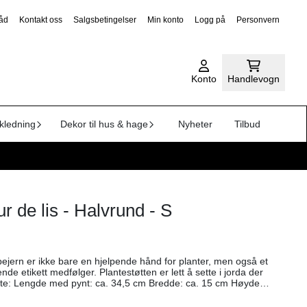
råd
Kontakt oss
Salgsbetingelser
Min konto
Logg på
Personvern
Konto
Handlevogn
kledning
Dekor til hus & hage
Nyheter
Tilbud
ur de lis - Halvrund - S
øpejern er ikke bare en hjelpende hånd for planter, men også et
inkl. pynt: ca. 38 cm Mål etikett: Lengde: 8 cm Høyde: 5 cm