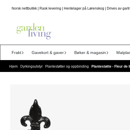
Hopp til innhold
Norsk nettbutikk | Rask levering | Hentelager på Lørenskog | Drives av gartn
Frakt
Gavekort & gaver
Bøker & magasin
Matpla
Hjem
/
Dyrkingsutstyr
/
Plantestøtter og oppbinding
/
Plantestøtte - Fleur de l