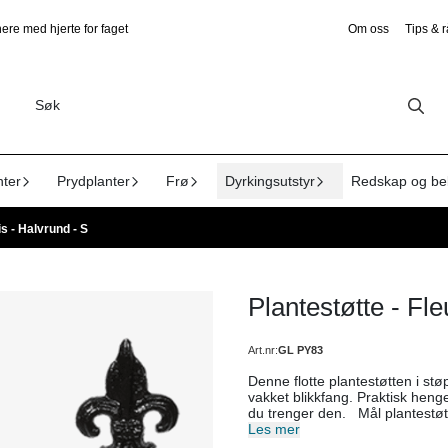
ere med hjerte for faget
Om oss
Tips & 
nter
Prydplanter
Frø
Dyrkingsutstyr
Redskap og be
is - Halvrund - S
Plantestøtte - Fle
Art.nr:
GL PY83
Denne flotte plantestøtten i st
vakket blikkfang. Praktisk hengende etikett medfølger. Plantestøtten er lett å sette i jorda der
du trenger den. Mål plantestøtte: Lengde med pynt: ca. 34,5 cm Bredde: ca. 15 cm Høyde
Les mer