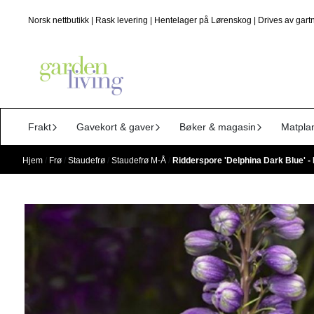
Hopp til innhold
Norsk nettbutikk | Rask levering | Hentelager på Lørenskog | Drives av gartn
Frakt
Gavekort & gaver
Bøker & magasin
Matpla
Hjem
/
Frø
/
Staudefrø
/
Staudefrø M-Å
/
Ridderspore 'Delphina Dark Blue' -