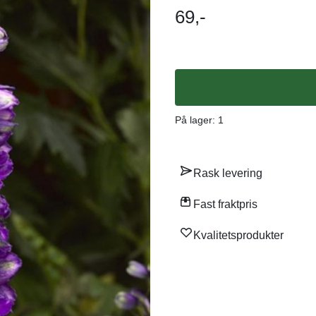
er giftig og må ikke spises. Opprinnelse: Hageriddersporer er stort sett hybrider/blandinger
69,-
mellom arter og sorter fra Eruopa, Amerika og Asia
Ridderspore 'Delphina Dark Blue
mørke blålil
På lager
: 1
Rask levering
Fast fraktpris
Kvalitetsprodukter