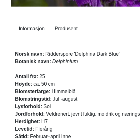
Informasjon
Produsent
Norsk navn:
Ridderspore 'Delphina Dark Blue'
Botanisk navn:
Delphinium
Antall frø:
25
Høyde:
ca. 50 cm
Blomsterfarge:
Himmelblå
Blomstringstid:
Juli-august
Lysforhold:
Sol
Jordforhold:
Veldrenert, jevnt fuktig, moldrik og nærings
Herdighet:
H7
Levetid:
Flerårig
Såtid:
Februar–april inne