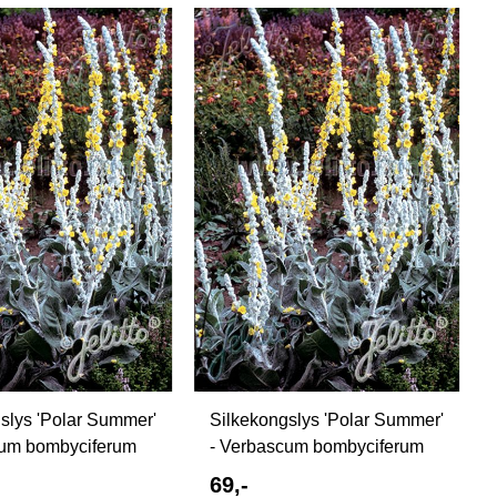
slys 'Polar Summer'
Silkekongslys 'Polar Summer'
cum bombyciferum
- Verbascum bombyciferum
69,-