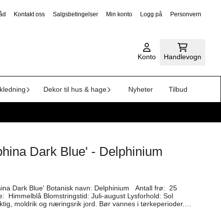
råd
Kontakt oss
Salgsbetingelser
Min konto
Logg på
Personvern
Konto
Handlevogn
kledning
Dekor til hus & hage
Nyheter
Tilbud
phina Dark Blue' - Delphinium