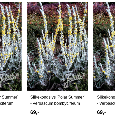
ar Summer'
Silkekongslys 'Polar Summer'
Silkekong
ciferum
- Verbascum bombyciferum
- Verbas
69,-
69,-