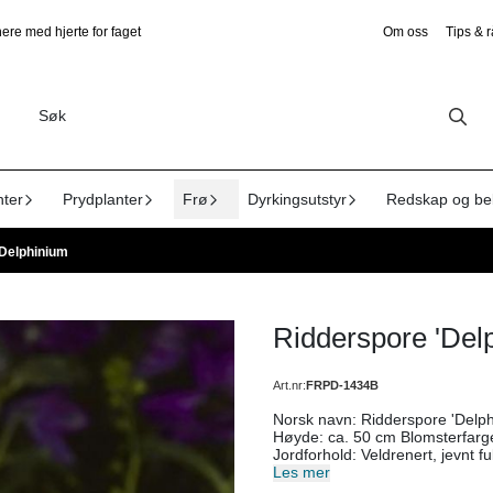
ere med hjerte for faget
Om oss
Tips & 
nter
Prydplanter
Frø
Dyrkingsutstyr
Redskap og be
 Delphinium
Ridderspore 'Del
Art.nr:
FRPD-1434B
Norsk navn: Ridderspore 'Delphina Dark Blue' Botanisk navn: Delphinium Antall frø: 25
Høyde: ca. 50 cm Blomsterfarge: Himmelblå Blomstringstid: Juli-august Lysforhold: Sol
Jordforhold: Veldrenert, jevnt fuktig, moldrik og næringsrik jord. Bør vannes i tørkeperioder.
Herdighet: H7 Levetid: Flerårig Såtid: Februar–april inne Sådybde: 0,2 cm Planteavstand: 45-
Les mer
60 cm Bruksområde: Bed og villflor. Diverse: Tiltrekker pollinerende insekter. NB: Ridderspore