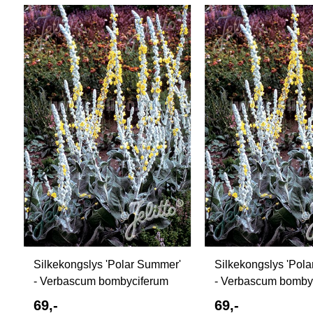
Silkekongslys 'Polar Summer'
Silkekongslys 'Pol
- Verbascum bombyciferum
- Verbascum bomby
69,-
69,-