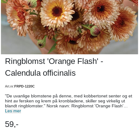
Ringblomst 'Orange Flash' -
Calendula officinalis
Art.nr:
FRPD-1220C
"De uvanlige blomstene på denne, med kobbertonet senter og et
hint av fersken og krem på kronbladene, skiller seg virkelig ut
blandt ringblomster." Norsk navn: Ringblomst 'Orange Flash'
Botanisk navn: Calendula officinalis Antall frø: 100 Høyde: 45-60
Les mer
cm Blomsterfarge: Kobberoransje Blomstringstid: Juli til frost
Lysforhold: Sol Jordforhold: Ikke kravstor, men best i næringsrik,
59,-
jevnt fuktig jord. Levetid: Ettårig Såtid: Direkte på vokseplassen i
april–mai. Sådybde: 1 cm Planteavstand: 20 cm Bruksområde:
Bed, urtehage og grønnsakhage Diverse: Tiltrekker nytteinsekter.