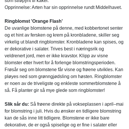
som strøpynt til kaker.
Opprinnelse: Arten har sin opprinnelse rundt Middelhavet.
Ringblomst 'Orange Flash'
De uvanlige blomstene på denne, med kobbertonet senter
og et hint av fersken og krem på kronbladene, skiller seg
virkelig ut blandt ringblomster. Kronbladene kan spises, og
er dekorative i salater. Trives best i næringsrik og
veldrenert jord, men er ikke kravstor. Klipp av visne
blomster etter hvert for å forlenge blomstringsperioden.
Frøsår seg om blomstene får visne og frøene utvikles. Kan
pløyes ned som grønngjødsling om høsten. Ringblomster
er noen av de triveligste og enkleste sommerblomstene å
så. Få planter gir så mye glede som ringblomster!
Slik sår du:
Så frøene direkte på vokseplassen i april–mai
for blomstring i juli. Hvis du ønsker en tidligere blomstring
kan de sås inne litt tidligere. Blomstene er ikke bare
dekorative, de er også spiselige og er fine i salater eller