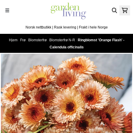
Hopp til innhold
Norsk nettbutikk | Rask levering | Frakt i hele Norge
Hjem
/
Frø
/
Blomsterfrø
/
Blomsterfrø N-R
/
Ringblomst 'Orange Flash' -
Calendula officinalis