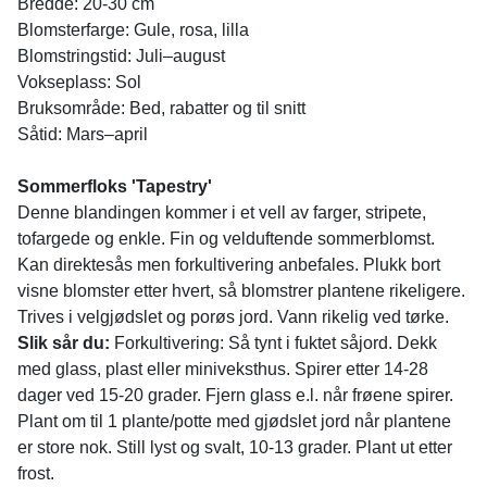
Bredde: 20-30 cm
Blomsterfarge: Gule, rosa, lilla
Blomstringstid: Juli–august
Vokseplass: Sol
Bruksområde: Bed, rabatter og til snitt
Såtid: Mars–april
Sommerfloks 'Tapestry'
Denne blandingen kommer i et vell av farger, stripete,
tofargede og enkle. Fin og velduftende sommerblomst.
Kan direktesås men forkultivering anbefales. Plukk bort
visne blomster etter hvert, så blomstrer plantene rikeligere.
Trives i velgjødslet og porøs jord. Vann rikelig ved tørke.
Slik sår du:
Forkultivering: Så tynt i fuktet såjord. Dekk
med glass, plast eller miniveksthus. Spirer etter 14-28
dager ved 15-20 grader. Fjern glass e.l. når frøene spirer.
Plant om til 1 plante/potte med gjødslet jord når plantene
er store nok. Still lyst og svalt, 10-13 grader. Plant ut etter
frost.