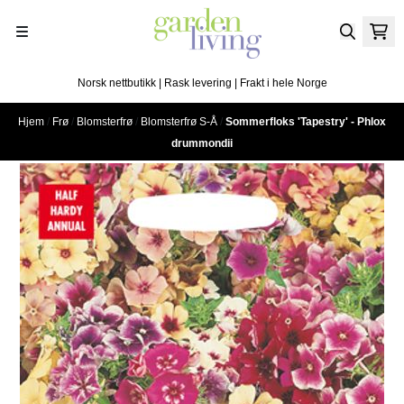
Hopp til innhold
Norsk nettbutikk | Rask levering | Frakt i hele Norge
Hjem
/
Frø
/
Blomsterfrø
/
Blomsterfrø S-Å
/
Sommerfloks 'Tapestry' - Phlox
drummondii