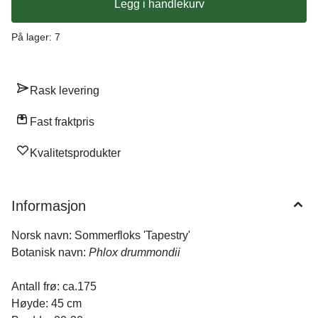
Legg i handlekurv
plante/potte med gjødslet jord når plantene er store nok. Still lyst
og svalt, 10-13 grader. Plant ut etter frost.
På lager
: 7
Rask levering
Fast fraktpris
Kvalitetsprodukter
Informasjon
Norsk navn: Sommerfloks 'Tapestry'
Botanisk navn:
Phlox drummondii
Antall frø: ca.175
Høyde: 45 cm