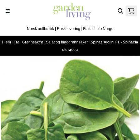
Hopp til innhold
Norsk nettbutikk | Rask levering | Frakt i hele Norge
Hjem
/
Frø
/
Grønnsakfrø
/
Salat og bladgrønnsaker
/
Spinat 'Violin' F1 - Spinacia
oleracea