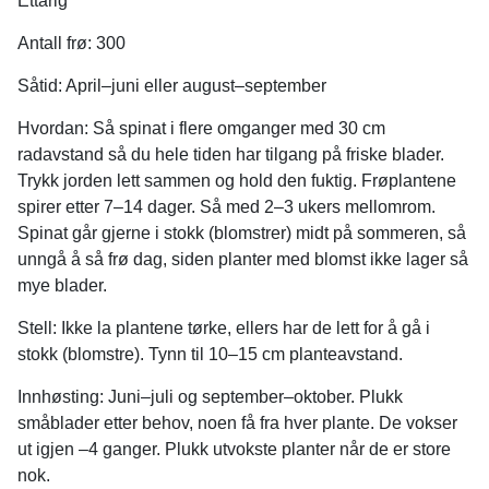
Ettårig
Antall frø: 300
Såtid: April–juni eller august–september
Hvordan: Så spinat i flere omganger med 30 cm
radavstand så du hele tiden har tilgang på friske blader.
Trykk jorden lett sammen og hold den fuktig. Frøplantene
spirer etter 7–14 dager. Så med 2–3 ukers mellomrom.
Spinat går gjerne i stokk (blomstrer) midt på sommeren, så
unngå å så frø dag, siden planter med blomst ikke lager så
mye blader.
Stell: Ikke la plantene tørke, ellers har de lett for å gå i
stokk (blomstre). Tynn til 10–15 cm planteavstand.
Innhøsting: Juni–juli og september–oktober. Plukk
småblader etter behov, noen få fra hver plante. De vokser
ut igjen –4 ganger. Plukk utvokste planter når de er store
nok.