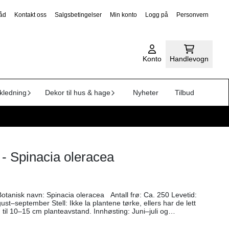
råd
Kontakt oss
Salgsbetingelser
Min konto
Logg på
Personvern
Konto
Handlevogn
kledning
Dekor til hus & hage
Nyheter
Tilbud
1 - Spinacia oleracea
cm planteavstand. Innhøsting: Juni–juli og
der etter behov, noen få fra hver plante. De vokser ut igjen –
. Tips: Plantene trives best i delvis