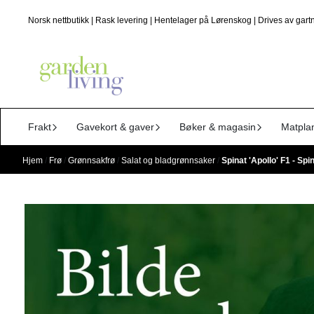
Hopp til innhold
Norsk nettbutikk | Rask levering | Hentelager på Lørenskog | Drives av gartn
Frakt
Gavekort & gaver
Bøker & magasin
Matpla
Hjem
/
Frø
/
Grønnsakfrø
/
Salat og bladgrønnsaker
/
Spinat 'Apollo' F1 - Sp