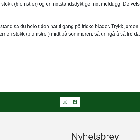
år i stokk (blomstrer) og er motstandsdyktige mot meldugg. De vel
and så du hele tiden har tilgang på friske blader. Trykk jorden 
ne i stokk (blomstrer) midt på sommeren, så unngå å så frø dag
Nyhetsbrev