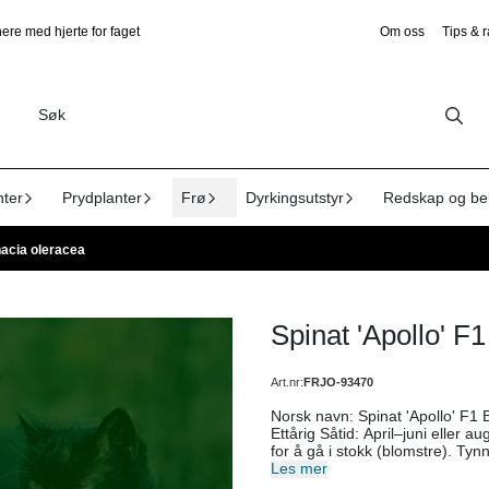
ere med hjerte for faget
Om oss
Tips & 
nter
Prydplanter
Frø
Dyrkingsutstyr
Redskap og be
inacia oleracea
Spinat 'Apollo' F
Art.nr:
FRJO-93470
Norsk navn: Spinat 'Apollo' F1 Botanisk navn: Spinacia oleracea Antall frø: Ca. 250 Levetid:
Ettårig Såtid: April–juni eller august–september Stell: Ikke la plantene tørke, ellers har de lett
for å gå i stokk (blomstre). Tynn til 10–15 
september–oktober. Plukk småbla
Les mer
4 ganger. Plukk utvokste planter når de er store nok