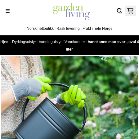
Hopp til innhold
Norsk nettbutikk | Rask levering | Frakt i hele Norge
Hjem
/
Dyrkingsutstyr
/
Vanningutstyr
/
Vannkanner
/
Vannkanne matt svart, oval 4
liter