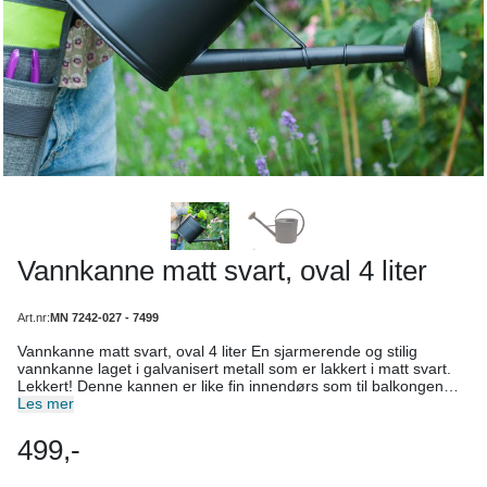
Vannkanne matt svart, oval 4 liter
Art.nr:
MN 7242-027 - 7499
Vannkanne matt svart, oval 4 liter En sjarmerende og stilig
vannkanne laget i galvanisert metall som er lakkert i matt svart.
Lekkert! Denne kannen er like fin innendørs som til balkongen
eller i hagen. Mål: Antall liter: 4 Bredde: 15 cm Høyde: 19,5 cm
Les mer
Total høyde med håndtak: 31 cm Lengde: 20 cm Lengde med tut
og håndtak: 41 cm Lengde dusjhode. 12 cm
499,-