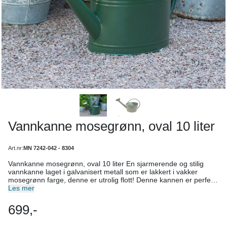
Vannkanne mosegrønn, oval 10 liter
Art.nr:
MN 7242-042 - 8304
Vannkanne mosegrønn, oval 10 liter En sjarmerende og stilig
vannkanne laget i galvanisert metall som er lakkert i vakker
mosegrønn farge, denne er utrolig flott! Denne kannen er perfekt
å vanne plantene på balkongen eller hagen. Mål: Antall liter: 10
Les mer
liter Bredde: 21,5 cm Høyde: 22,5 cm Total høyde med håndtak:
36 cm Lengde: 31 cm Lengde med tut og håndtak: 55 cm Lengde
699,-
dusjhode: 12 cm Diameter dusjhode: 13 cm