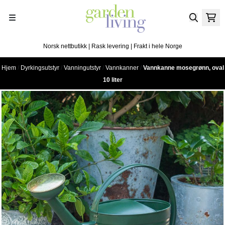
Hopp til innhold
Norsk nettbutikk | Rask levering | Frakt i hele Norge
Hjem
/
Dyrkingsutstyr
/
Vanningutstyr
/
Vannkanner
/
Vannkanne mosegrønn, oval
10 liter