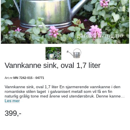
Vannkanne sink, oval 1,7 liter
Art.nr:
MN 7242-015 - 04771
Vannkanne sink, oval 1,7 liter En sjarmerende vannkanne i den
romantiske stilen laget i galvanisert metall som vil få en fin
naturlig grålig tone med årene ved utendørsbruk. Denne kannen
er like fin innendørs som til balkongen eller i hagen. Mål: Antall
Les mer
liter: 1,7 Bredde: 12 cm Høyde: 12 cm Total høyde med håndtak:
21,5 cm Lengde: 15 cm Lengde med tut og håndtak: 31 cm
399,-
Lengde dusjhode. 5 cm