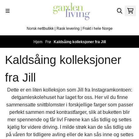
Hopp til innhold
Norsk nettbutikk | Rask levering | Frakt i hele Norge
Hjem
/
Frø
/
Kaldsåing kolleksjoner fra Jill
Kaldsåing kolleksjoner
fra Jill
Dette er en liten kolleksjon som Jill fra Instagramkontoen:
detgamleskolehuset har laget for oss. Her vil du finne
sammensatte snittblomster i forskjellige farger som passer
perfekt sammen med kontrastfarger, slik at buketten blir
mer spennende og får liv! Frøene kan sås tidlig og settes
kjølig for videre driving. I milde strøk kan de sås tidlig ute
på våren for tidligere avling eller de kan sås inne og settes