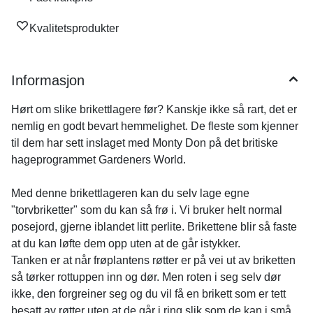
Kvalitetsprodukter
Informasjon
Hørt om slike brikettlagere før? Kanskje ikke så rart, det er
nemlig en godt bevart hemmelighet. De fleste som kjenner
til dem har sett inslaget med Monty Don på det britiske
hageprogrammet Gardeners World.
Med denne brikettlageren kan du selv lage egne
"torvbriketter" som du kan så frø i. Vi bruker helt normal
posejord, gjerne iblandet litt perlite. Brikettene blir så faste
at du kan løfte dem opp uten at de går istykker.
Tanken er at når frøplantens røtter er på vei ut av briketten
så tørker rottuppen inn og dør. Men roten i seg selv dør
ikke, den forgreiner seg og du vil få en brikett som er tett
besatt av røtter uten at de går i ring slik som de kan i små