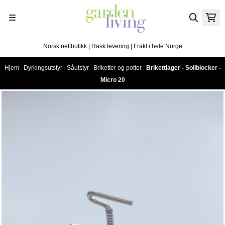
Hopp til innhold
Norsk nettbutikk | Rask levering | Frakt i hele Norge
Hjem
/
Dyrkingsutstyr
/
Såutstyr
/
Briketter og potter
/
Brikettlager - Soilblocker -
Micro 20