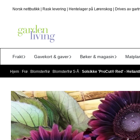
Hopp til innhold
Norsk nettbutikk | Rask levering | Hentelager på Lørenskog | Drives av gartn
Frakt
Gavekort & gaver
Bøker & magasin
Matpla
Hjem
/
Frø
/
Blomsterfrø
/
Blomsterfrø S-Å
/
Solsikke 'ProCut® Red' - Helian