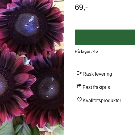
før utplanting Sådybde: 1,5 cm Planteavstand: 50 cm Bruksområde: Bed og til snitt Diverse:
69,-
Tiltrekker pollinatorer. Trenger ikke knipes. Opprinnelse: Mexico 
forbløffende sort som det har tat
burgunderrøde solsikke. Sorten er perfekt for bu
mai, bruk bare ett til to frø i
etter ca 14 dager. Plant ut på 
over. Alternativt kan du så direk
På lager
: 46
Rask levering
Fast fraktpris
Kvalitetsprodukter