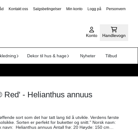
råd
Kontakt oss
Salgsbetingelser
Min konto
Logg på
Personvern
Konto
Handlevogn
kledning
Dekor til hus & hage
Nyheter
Tilbud
® Red' - Helianthus annuus
øffende sort som det har tatt lang tid å utvikle. Verdens første
e. Sorten er perfekt for buketter og snitt." Norsk navn:
ordforhold:
ig Såtid: April-mai, ca. en måned