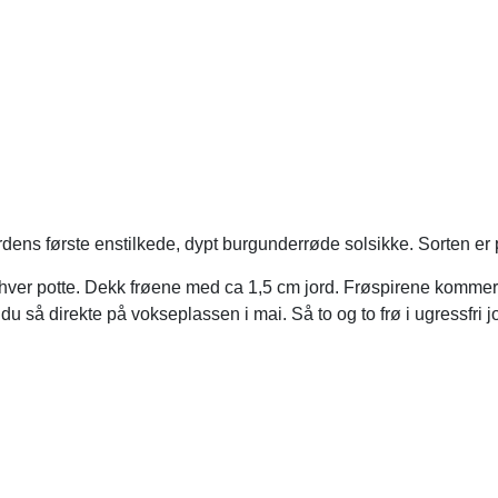
erdens første enstilkede, dypt burgunderrøde solsikke. Sorten er pe
frø i hver potte. Dekk frøene med ca 1,5 cm jord. Frøspirene komm
 du så direkte på vokseplassen i mai. Så to og to frø i ugressfri j