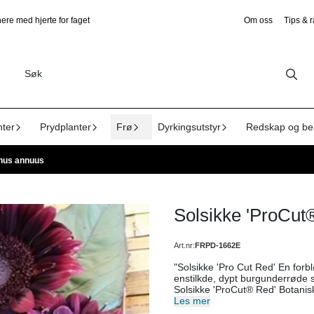
ere med hjerte for faget
Om oss
Tips & 
nter
Prydplanter
Frø
Dyrkingsutstyr
Redskap og be
thus annuus
Solsikke 'ProCut
Art.nr:
FRPD-1662E
"Solsikke 'Pro Cut Red' En forbl
enstilkde, dypt burgunderrøde solsikk
Solsikke 'ProCut® Red' Botanisk navn: Helianthus annuus Antall frø: 20 Høyde: 150 cm
Blomsterfarge: Mørk burgunderrød Blomstringstid: Juli–august Lysforhold: Sol J
Les mer
Dyp, næringsrik, jevnt fuktig og veldrenert jord. Levetid: Ettår