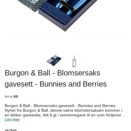
Burgon & Ball - Blomsersaks
gavesett - Bunnies and Berries
Art.nr:
BB
Burgon & Ball - Blomsersaks gavesett - Bunnies and Berries
Nyhet fra Burgon & Ball, denne vakre blomstersaksen kommer i
en lekker gaveeske, lett å gi i venninnegave til en som fortjener
noe fint og nyttig. Denne saksen anbefales av The Royal
Les mer
Horticultural Society. Denne saksen er laget i sterk karbonstål
med 10 års garanti på bladene ved normalt bruk. Dette er et