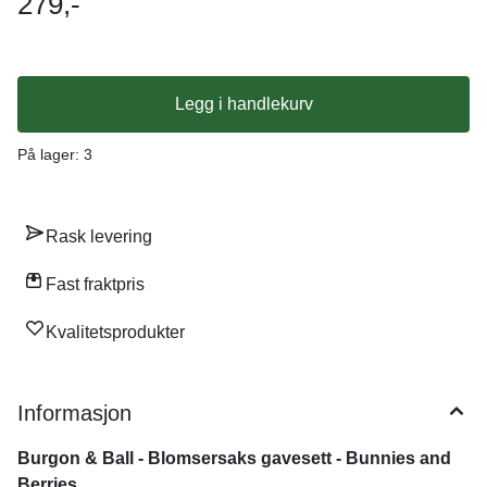
279,-
utsøkt design med motiv av kaniner og bær. Mål: Saks: 19 x 5.5
x 2 cm Vekt: 120 gram Gaveeske: 22 cm x 7,5 cm x 3,5 cm
Legg i handlekurv
På lager
: 3
Rask levering
Fast fraktpris
Kvalitetsprodukter
Informasjon
Burgon & Ball - Blomsersaks gavesett - Bunnies and
Berries