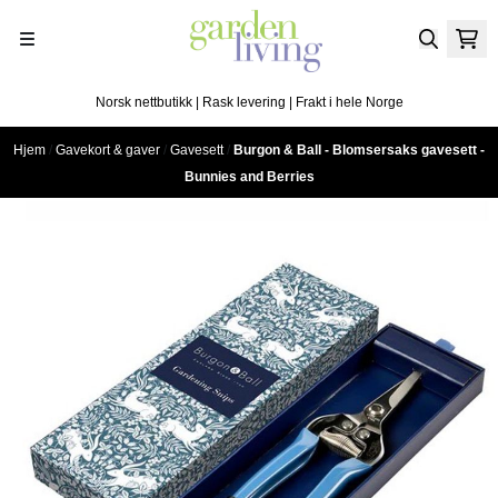
Hopp til innhold
Norsk nettbutikk | Rask levering | Frakt i hele Norge
Hjem
/
Gavekort & gaver
/
Gavesett
/
Burgon & Ball - Blomsersaks gavesett -
Bunnies and Berries