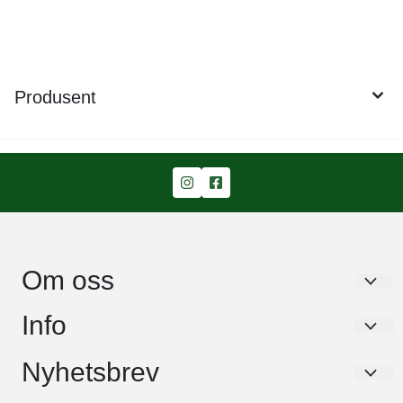
Produsent
Om oss
Garden Living AS
Info
Stavikbakken 43
Om oss
Nyhetsbrev
1462 Fjellhamar
Info