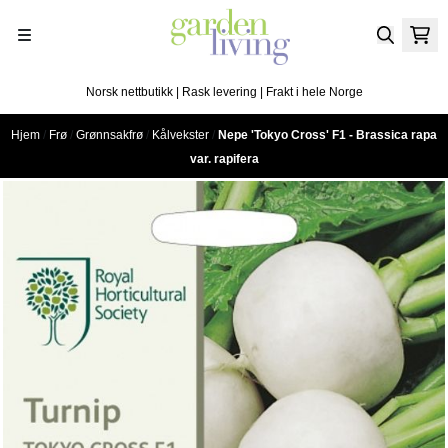
Hopp til innhold
Norsk nettbutikk | Rask levering | Frakt i hele Norge
Hjem
/
Frø
/
Grønnsakfrø
/
Kålvekster
/
Nepe 'Tokyo Cross' F1 - Brassica rapa
var. rapifera