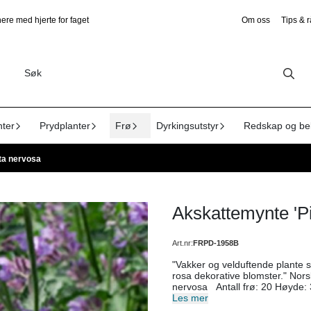
ere med hjerte for faget
Om oss
Tips & 
nter
Prydplanter
Frø
Dyrkingsutstyr
Redskap og be
ta nervosa
Akskattemynte 'P
Art.nr:
FRPD-1958B
"Vakker og velduftende plante s
rosa dekorative blomster." Norsk Navn: Akskattemynte 'Pink Cat' Botanisk navn: Nepeta
nervosa Antall frø: 20 Høyde: 30–40 cm Blomsterfarge: Rosa Blomstringstid: Lysforhold: Sol
Jordforhold: Trives i veldrenert og tørr jord. Levetid: Såtid: Mars–april, inne og April–juni ute
Les mer
Sådybde: 0,2 cm Planteavstand: 15 cm Bruksområde: Duftposer til katter, medisinske teer.