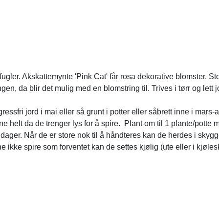
ugler. Akskattemynte 'Pink Cat' får rosa dekorative blomster. S
n, da blir det mulig med en blomstring til. Trives i tørr og lett j
sfri jord i mai eller så grunt i potter eller såbrett inne i mars-a
ne helt da de trenger lys for å spire. Plant om til 1 plante/potte m
8 dager. Når de er store nok til å håndteres kan de herdes i skygg
ikke spire som forventet kan de settes kjølig (ute eller i kjølesk