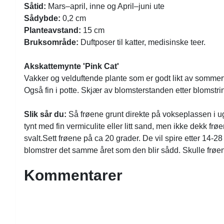
Såtid:
Mars–april, inne og April–juni ute
Sådybde:
0,2 cm
Planteavstand:
15 cm
Bruksområde:
Duftposer til katter, medisinske teer.
Akskattemynte 'Pink Cat'
Vakker og velduftende plante som er godt likt av sommerf
Også fin i potte. Skjær av blomsterstanden etter blomstringe
Slik sår du:
Så frøene grunt direkte på vokseplassen i ugres
tynt med fin vermiculite eller litt sand, men ikke dekk frøe
svalt.Sett frøene på ca 20 grader. De vil spire etter 14-2
blomstrer det samme året som den blir sådd. Skulle frøene 
Kommentarer