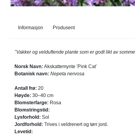
Informasjon
Produsent
"Vakker og velduftende plante som er godt likt av sommerf
Norsk Navn:
Akskattemynte 'Pink Cat'
Botanisk navn:
Nepeta nervosa
Antall frø:
20
Høyde:
30–40 cm
Blomsterfarge:
Rosa
Blomstringstid:
Lysforhold:
Sol
Jordforhold:
Trives i veldrenert og tørr jord.
Levetid: