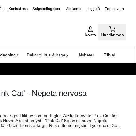
råd
Kontakt oss
Salgsbetingelser
Min konto
Logg på
Personvern
Konto
Handlevogn
kledning
Dekor til hus & hage
Nyheter
Tilbud
ink Cat' - Nepeta nervosa
om er godt likt av sommerfugler. Akskattemynte 'Pink Cat' får