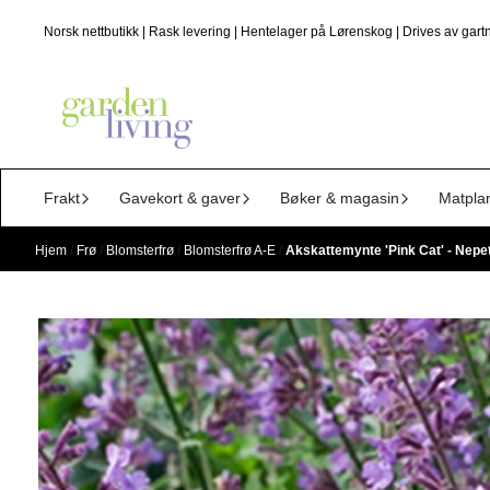
Hopp til innhold
Norsk nettbutikk | Rask levering | Hentelager på Lørenskog | Drives av gartn
Frakt
Gavekort & gaver
Bøker & magasin
Matpla
Hjem
/
Frø
/
Blomsterfrø
/
Blomsterfrø A-E
/
Akskattemynte 'Pink Cat' - Nepe