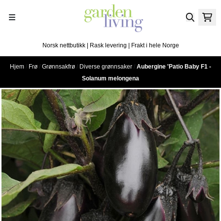
Hopp til innhold
Norsk nettbutikk | Rask levering | Frakt i hele Norge
Hjem
/
Frø
/
Grønnsakfrø
/
Diverse grønnsaker
/
Aubergine 'Patio Baby F1 -
Solanum melongena