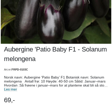
Aubergine 'Patio Baby F1 - Solanum
melongena
Art.nr:
FRPD-0103C
Norsk navn: Aubergine 'Patio Baby’ F1 Botanisk navn: Solanum
melongena Antall frø: 10 Høyde: 40-50 cm Såtid: Januar–mars
Hvordan :Så frøene i januar–mars for at plantene skal bli så store
som mulig og kunne gi lang avling. Så i potter og dekk lett med
Les mer
vermiculite. Jordtemperaturen bør være21–24 grader C. Når de
to frøbladene er ordentlig utviklet, etter en 7 dagers tid kan du
69,-
prikle om småplantene og dyrke dem videre under vekstlys. Plant
om i større potter ettersom de vokser og plant ut, aller helst i et
veksthus for at denne varmekrevende planten skal gi så god