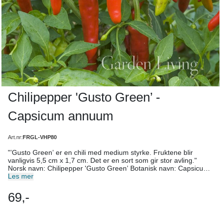
Chilipepper 'Gusto Green’ -
Capsicum annuum
Art.nr:
FRGL-VHP80
"’Gusto Green’ er en chili med medium styrke. Fruktene blir
vanligvis 5,5 cm x 1,7 cm. Det er en sort som gir stor avling."
Norsk navn: Chilipepper 'Gusto Green’ Botanisk navn: Capsicum
annuum Vår egen eksklusive frøserie, pakket for hånd av oss.
Les mer
Antall frø: 5 Høyde: 35-45 cm Høstetid: August-september
Lysforhold: Sol, lyst. Jordforhold: Næringsrik, jevnt fuktig jord.
69,-
Hrdighet: Ikke herdig. Overvintres frostfritt. Levetid: Flerårig.
Såtid: Januar–februar sådybde: Dekkes lett. Planteavstand: 30-
60 cm Radavstand: 45-90 cm Bruksområde: I all mat du vil ha litt