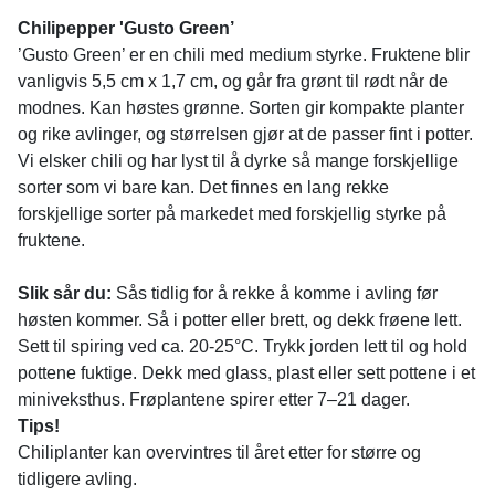
Chilipepper 'Gusto Green’
’Gusto Green’ er en chili med medium styrke. Fruktene blir
vanligvis 5,5 cm x 1,7 cm, og går fra grønt til rødt når de
modnes. Kan høstes grønne. Sorten gir kompakte planter
og rike avlinger, og størrelsen gjør at de passer fint i potter.
Vi elsker chili og har lyst til å dyrke så mange forskjellige
sorter som vi bare kan. Det finnes en lang rekke
forskjellige sorter på markedet med forskjellig styrke på
fruktene.
Slik sår du:
Sås tidlig for å rekke å komme i avling før
høsten kommer. Så i potter eller brett, og dekk frøene lett.
Sett til spiring ved ca. 20-25°C. Trykk jorden lett til og hold
pottene fuktige. Dekk med glass, plast eller sett pottene i et
miniveksthus. Frøplantene spirer etter 7–21 dager.
Tips!
Chiliplanter kan overvintres til året etter for større og
tidligere avling.