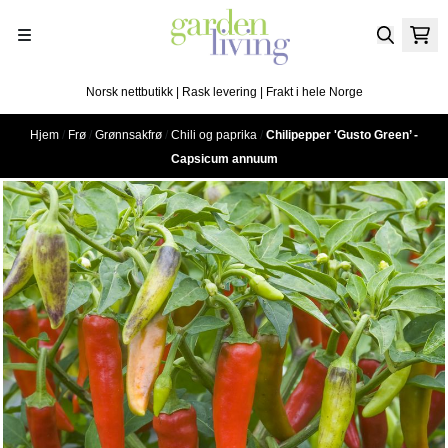
Hopp til innhold
Norsk nettbutikk | Rask levering | Frakt i hele Norge
Hjem
/
Frø
/
Grønnsakfrø
/
Chili og paprika
/
Chilipepper 'Gusto Green’ -
Capsicum annuum