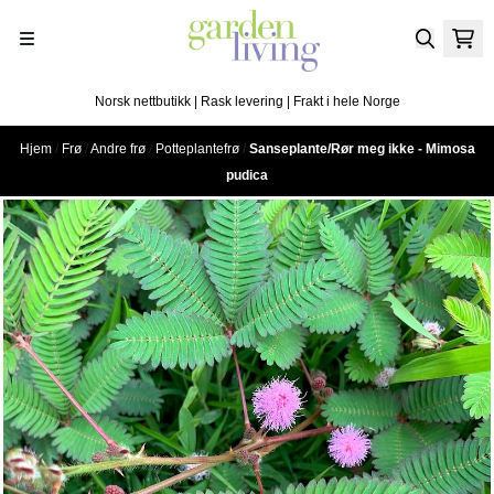
Hopp til innhold
Norsk nettbutikk | Rask levering | Frakt i hele Norge
Hjem
/
Frø
/
Andre frø
/
Potteplantefrø
/
Sanseplante/Rør meg ikke - Mimosa
pudica