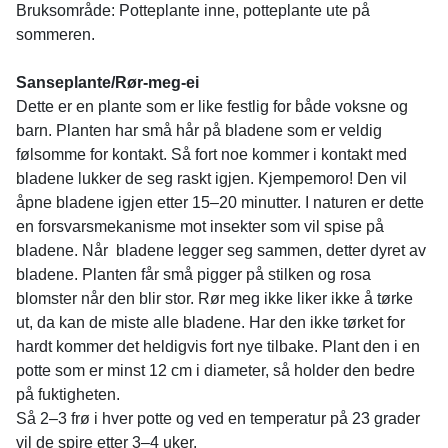
Bruksområde: Potteplante inne, potteplante ute på
sommeren.
Sanseplante/Rør-meg-ei
Dette er en plante som er like festlig for både voksne og
barn. Planten har små hår på bladene som er veldig
følsomme for kontakt. Så fort noe kommer i kontakt med
bladene lukker de seg raskt igjen. Kjempemoro! Den vil
åpne bladene igjen etter 15–20 minutter. I naturen er dette
en forsvarsmekanisme mot insekter som vil spise på
bladene. Når bladene legger seg sammen, detter dyret av
bladene. Planten får små pigger på stilken og rosa
blomster når den blir stor. Rør meg ikke liker ikke å tørke
ut, da kan de miste alle bladene. Har den ikke tørket for
hardt kommer det heldigvis fort nye tilbake. Plant den i en
potte som er minst 12 cm i diameter, så holder den bedre
på fuktigheten.
Så 2–3 frø i hver potte og ved en temperatur på 23 grader
vil de spire etter 3–4 uker.