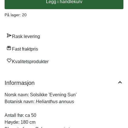
Legg i handlekurv
to frø i ugressfri jord. Fjern den svakeste spiren slik at du bare
har en spire pr. 30 cm. Solsikke er elsket av humler og bier, som
drar stor nytte av nektaren i planten. Tips! Lar du frøstanden stå
På lager
: 20
har småfuglene mat utover høsten. De elsker disse frøene!
Rask levering
Fast fraktpris
Kvalitetsprodukter
Informasjon
Norsk navn: Solsikke 'Evening Sun'
Botanisk navn:
Helianthus annuus
Antall frø: ca 50
Høyde: 180 cm