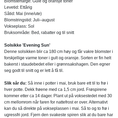
Blomsterfarge: Gule og oransje toner
Levetid: Ettårig
Såtid: Mai (inne/ute)
Blomstringstid: Juli–august
Vokseplass: Sol
Bruksområde: Bed, rabatter og til snitt
Solsikke 'Evening Sun'
Denne solsikken blir ca 180 cm høy og får vakre blomster i
forskjellige varme toner i gult og oransje. Sorten er fin helt
bakerst i staudebedet eller i grønnsakshagen. Den egner
seg godt til snitt og er lett å få til.
Slik sår du:
Så inne i potter i mai, bruk bare ett til to frø i
hver potte. Dekk frøene med ca 1,5 cm jord. Frøspirene
kommer etter ca 14 dager. Plant ut på voksestedet med 30
cm mellomrom når faren for nattefrost er over. Alternativt
kan du så direkte på vokseplassen i mai. Så to og to frø i
ugressfri jord. Fjern den svakeste spiren slik at du bare har