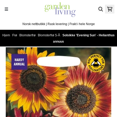
Hopp til innhold
Norsk nettbutikk | Rask levering | Frakt i hele Norge
Hjem
/
Frø
/
Blomsterfrø
/
Blomsterfrø S-Å
/
Solsikke 'Evening Sun' - Helianthus
annuus