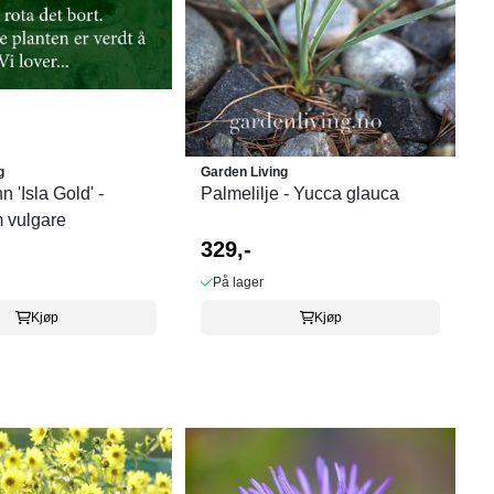
g
Garden Living
n 'Isla Gold' -
Palmelilje - Yucca glauca
 vulgare
329,-
På lager
Kjøp
Kjøp