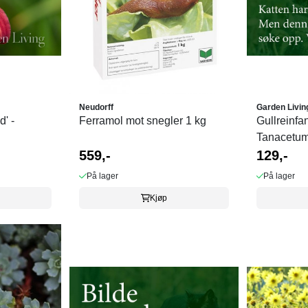
Neudorff
Garden Livin
' -
Ferramol mot snegler 1 kg
Gullreinfan
Tanacetum
559,-
129,-
På lager
På lager
Kjøp