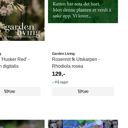
g
Garden Living
'Husker Red' -
Rosenrot fk Utskarpen -
digitalis
Rhodiola rosea
129,-
På lager
Kjøp
Kjøp