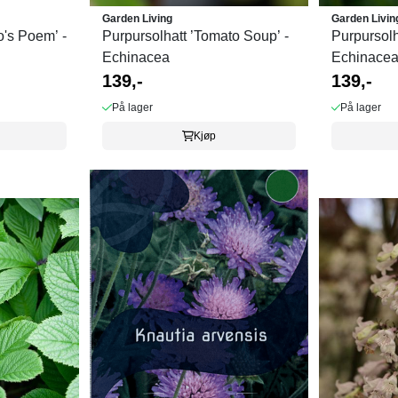
Garden Living
Garden Livin
o's Poem’ -
Purpursolhatt ’Tomato Soup’ -
Purpursolha
Echinacea
Echinacea
139,-
139,-
På lager
På lager
Kjøp