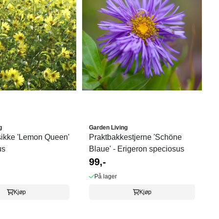
g
Garden Living
sikke 'Lemon Queen'
Praktbakkestjerne 'Schöne
us
Blaue' - Erigeron speciosus
99,-
På lager
Kjøp
Kjøp