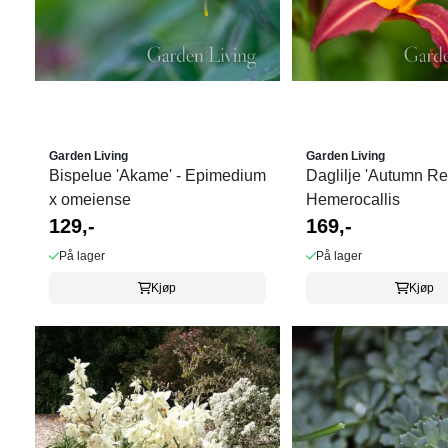
Garden Living
Garden Living
Bispelue 'Akame' - Epimedium
Daglilje 'Autumn Red
x omeiense
Hemerocallis
129,-
169,-
På lager
På lager
Kjøp
Kjøp