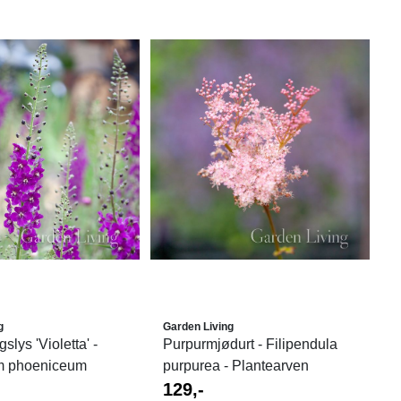
g
Garden Living
lys 'Violetta' -
Purpurmjødurt - Filipendula
m phoeniceum
purpurea - Plantearven
129,-