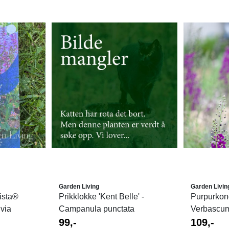
Garden Living
Garden Livin
ista®
Prikklokke 'Kent Belle' -
Purpurkongs
lvia
Campanula punctata
Verbascu
99,-
109,-