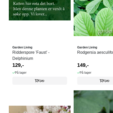
Garden Living
Garden Living
Ridderspore 'Faust' -
Rodgersia aesculifo
Delphinium
129,-
149,-
På lager
På lager
Kjøp
Kjøp