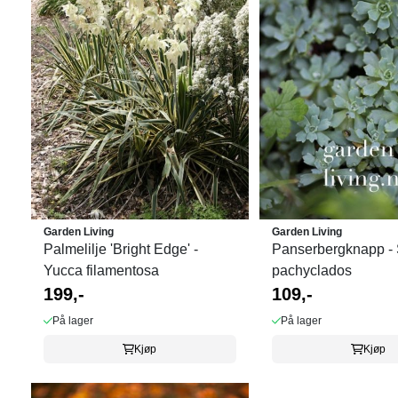
Garden Living
Garden Living
Palmelilje 'Bright Edge' -
Panserbergknapp -
Yucca filamentosa
pachyclados
199,-
109,-
På lager
På lager
Kjøp
Kjøp