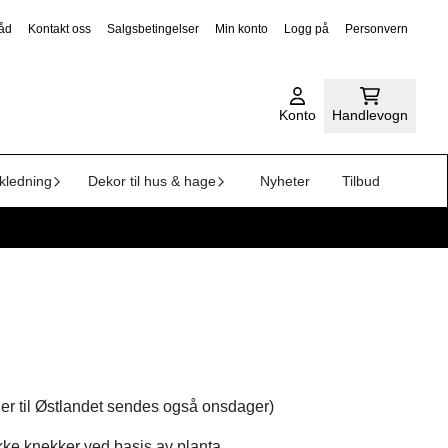
råd
Kontakt oss
Salgsbetingelser
Min konto
Logg på
Personvern
Konto
Handlevogn
kledning
Dekor til hus & hage
Nyheter
Tilbud
ger til Østlandet sendes også onsdager)
 ikke knekker ved basis av planta.