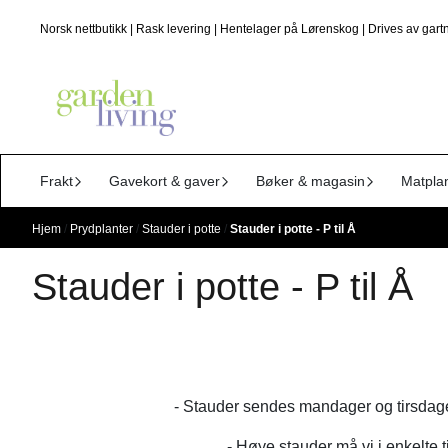
Hopp til innhold
Norsk nettbutikk | Rask levering | Hentelager på Lørenskog | Drives av gartn
Frakt
Gavekort & gaver
Bøker & magasin
Matpla
Hjem
/
Prydplanter
/
Stauder i potte
/
Stauder i potte - P til Å
Stauder i potte - P til Å
- Stauder sendes mandager og tirsdager
- Høye stauder må vi i enkelte ti