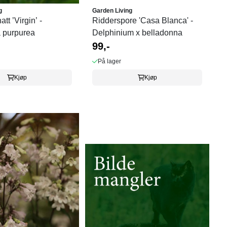
g
Garden Living
tt ’Virgin’ -
Ridderspore 'Casa Blanca' -
 purpurea
Delphinium x belladonna
99,-
På lager
Kjøp
Kjøp