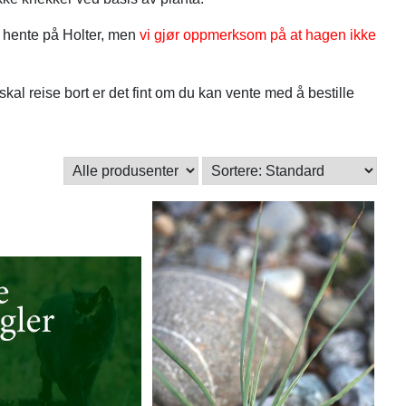
å hente på Holter, men
vi gjør oppmerksom på at hagen ikke
kal reise bort er det fint om du kan vente med å bestille