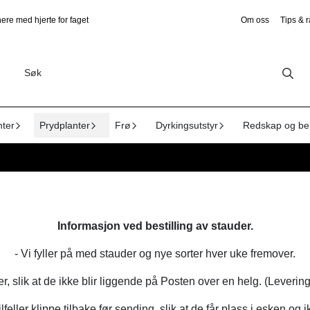
ere med hjerte for faget
Om oss
Tips & 
nter
Prydplanter
Frø
Dyrkingsutstyr
Redskap og be
Informasjon ved bestilling av stauder.
- Vi fyller på med stauder og nye sorter hver uke fremover.
, slik at de ikke blir liggende på Posten over en helg. (Leverin
lfeller klippe tilbake før sending, slik at de får plass i esken og