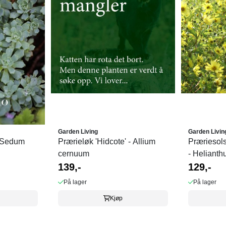
Garden Living
Garden Livin
 Sedum
Prærieløk 'Hidcote' - Allium
Præriesol
cernuum
- Helianth
139,-
129,-
På lager
På lager
Kjøp